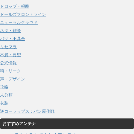
ドロップ・報酬
ドールズフロントライン
ニューラルクラウド
ネタ・雑談
バグ・不具合
リセマラ
不満・要望
公式情報
噂・リーク
声・デザイン
攻略
未分類
衣装
逆コーラップス：パン屋作戦
おすすめアンテナ