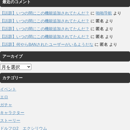
最近のコメント
【話題】いつの間にこの機能追加されてたんだ？
に
啪啪导航
より
【話題】いつの間にこの機能追加されてたんだ？
に
匿名
より
【話題】いつの間にこの機能追加されてたんだ？
に
匿名
より
【話題】いつの間にこの機能追加されてたんだ？
に
匿名
より
【話題】何やらBANされたユーザーがいるようだな
に
匿名
より
アーカイブ
ア
ー
カテゴリー
カ
イ
イベント
ブ
エロ
ガチャ
キャラクター
ストーリー
ドルフロ2 エクシリウム