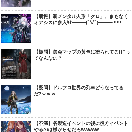
【朗報】新メンタル人形「クロ」、まもなく
オアシスに参入ｷﾀ━━━(ﾟ∀ﾟ)━━━!!!!!!
【疑問】集会マップの黄色に塗られてるHFっ
てなんなの？
【疑問】ドルフロ世界の列車どうなってる
だ?ｗｗｗ
【不満】各製造イベントの後に後方イベント
やるのは嫌がらせだろwwwww