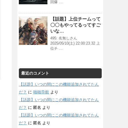
回爆 …
【話題】上位チームって
〇〇もやってるってすご
いな…
495: 名無しさん
2025/05/10(土) 22:00:23.32 上
位チ …
最近のコメント
【話題】いつの間にこの機能追加されてたん
だ？
に
啪啪导航
より
【話題】いつの間にこの機能追加されてたん
だ？
に
匿名
より
【話題】いつの間にこの機能追加されてたん
だ？
に
匿名
より