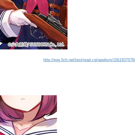
http://egg.5ch.net/test/read.cgi/applism/1561937078