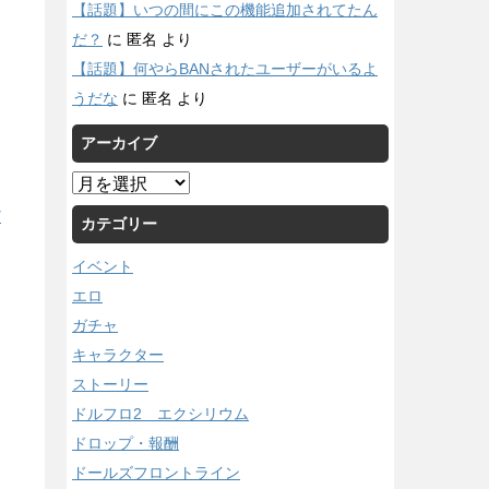
【話題】いつの間にこの機能追加されてたん
だ？
に
匿名
より
【話題】何やらBANされたユーザーがいるよ
うだな
に
匿名
より
アーカイブ
ア
ー
/
カテゴリー
カ
イ
イベント
ブ
エロ
ガチャ
キャラクター
ストーリー
ドルフロ2 エクシリウム
ドロップ・報酬
ドールズフロントライン