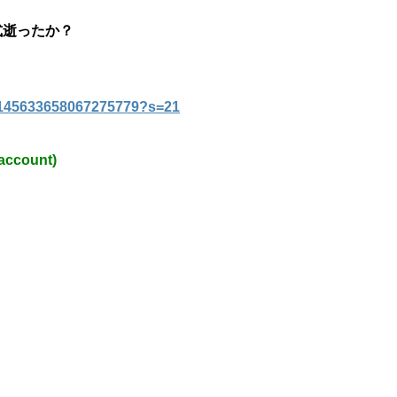
式逝ったか？
us/1145633658067275779?s=21
account)