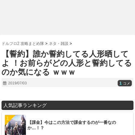
ドルフロ2 攻略まとめ隊
>
ネタ・雑談
>
【誓約】誰か誓約してる人形晒して
よ ！お前らがどの人形と誓約してる
のか気になる ｗｗｗ
1
2019/07/03
コメ
人気記事ランキング
【課金】今はこの方法で課金するのが一番なの
か…！？