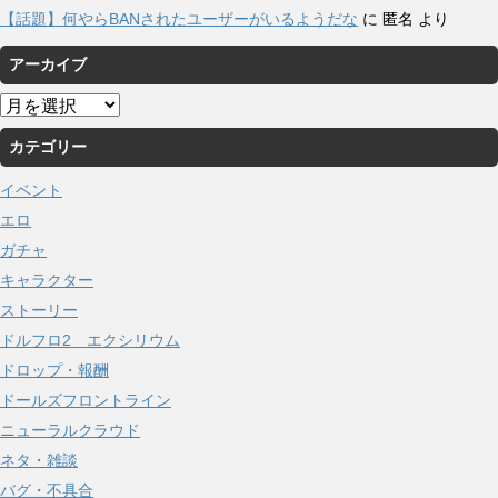
【話題】何やらBANされたユーザーがいるようだな
に
匿名
より
アーカイブ
ア
ー
カテゴリー
カ
イ
イベント
ブ
エロ
ガチャ
キャラクター
ストーリー
ドルフロ2 エクシリウム
ドロップ・報酬
ドールズフロントライン
ニューラルクラウド
ネタ・雑談
バグ・不具合