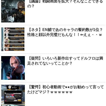
【議論】戦闘画面を拡大？そんなことできる
の？
【ネタ】EN鯖であのキャラの誓約数が1位？
性格と顔以外完璧だもんな！！⇐えぇ・・ｗ
【疑問】いろいろ新作出すってドルフロは満
足されてないってことか？
【驚愕】初心者動画で●●がお勧めって言って
たけどマジ？ｗｗｗｗｗｗ