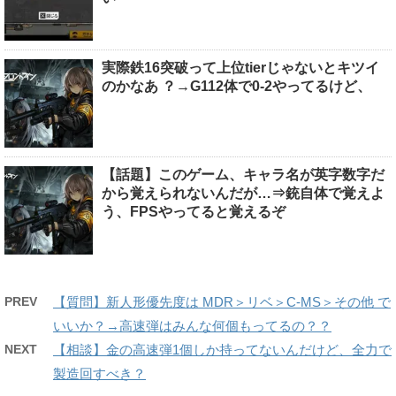
実際鉄16突破って上位tierじゃないとキツイ
のかなあ ？→G112体で0-2やってるけど、
【話題】このゲーム、キャラ名が英字数字だ
から覚えられないんだが…⇒銃自体で覚えよ
う、FPSやってると覚えるぞ
PREV
【質問】新人形優先度は MDR＞リベ＞C-MS＞その他 で
いいか？→高速弾はみんな何個もってるの？？
NEXT
【相談】金の高速弾1個しか持ってないんだけど、全力で
製造回すべき？