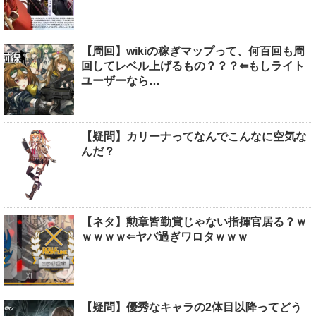
【周回】wikiの稼ぎマップって、何百回も周
回してレベル上げるもの？？？⇐もしライト
ユーザーなら…
【疑問】カリーナってなんでこんなに空気な
んだ？
【ネタ】勲章皆勤賞じゃない指揮官居る？ｗ
ｗｗｗｗ⇐ヤバ過ぎワロタｗｗｗ
【疑問】優秀なキャラの2体目以降ってどう