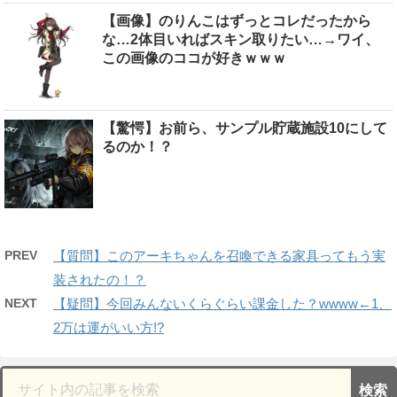
【画像】のりんこはずっとコレだったから
な…2体目いればスキン取りたい…→ワイ、
この画像のココが好きｗｗｗ
【驚愕】お前ら、サンプル貯蔵施設10にして
るのか！？
PREV
【質問】このアーキちゃんを召喚できる家具ってもう実
装されたの！？
NEXT
【疑問】今回みんないくらぐらい課金した？wwww←1、
2万は運がいい方!?