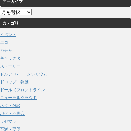
アーカイブ
ア
ー
カテゴリー
カ
イ
イベント
ブ
エロ
ガチャ
キャラクター
ストーリー
ドルフロ2 エクシリウム
ドロップ・報酬
ドールズフロントライン
ニューラルクラウド
ネタ・雑談
バグ・不具合
リセマラ
不満・要望