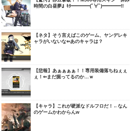
時間の白昼夢』ｷﾀ━━━━(ﾟ∀ﾟ)━━━━!!
【ネタ】そう言えばこのゲーム、ヤンデレキ
ャラがいないな⇐あのキャラは？
【悲報】あぁぁぁぁ！！専用装備落ちねぇぇ
ぇ！⇐まだ掘ってるのか…ｗ
【キャラ】これが硬派なドルフロだ！←なん
のゲームかわからんw