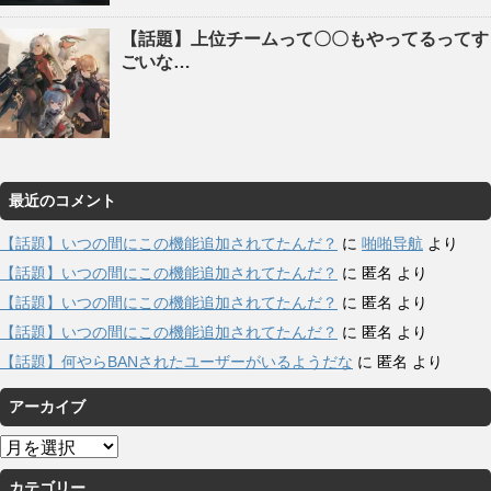
【話題】上位チームって〇〇もやってるってす
ごいな…
最近のコメント
【話題】いつの間にこの機能追加されてたんだ？
に
啪啪导航
より
【話題】いつの間にこの機能追加されてたんだ？
に
匿名
より
【話題】いつの間にこの機能追加されてたんだ？
に
匿名
より
【話題】いつの間にこの機能追加されてたんだ？
に
匿名
より
【話題】何やらBANされたユーザーがいるようだな
に
匿名
より
アーカイブ
ア
ー
カテゴリー
カ