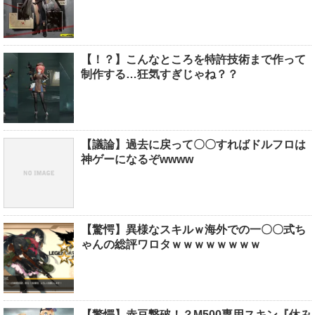
【！？】こんなところを特許技術まで作って
制作する…狂気すぎじゃね？？
【議論】過去に戻って〇〇すればドルフロは
神ゲーになるぞwwww
【驚愕】異様なスキルｗ海外での一〇〇式ち
ゃんの総評ワロタｗｗｗｗｗｗｗｗ
【驚愕】赤豆撃破！？M500専用スキン『休み