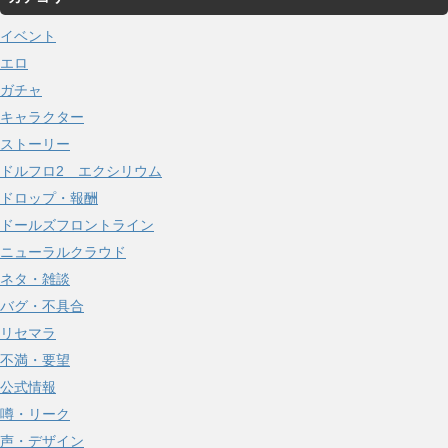
イ
イベント
ブ
エロ
ガチャ
キャラクター
ストーリー
ドルフロ2 エクシリウム
ドロップ・報酬
ドールズフロントライン
ニューラルクラウド
ネタ・雑談
バグ・不具合
リセマラ
不満・要望
公式情報
噂・リーク
声・デザイン