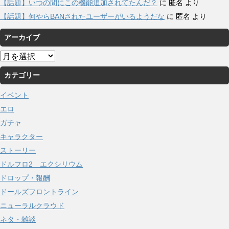
【話題】いつの間にこの機能追加されてたんだ？
に
匿名
より
【話題】何やらBANされたユーザーがいるようだな
に
匿名
より
アーカイブ
ア
ー
カテゴリー
カ
イ
イベント
ブ
エロ
ガチャ
キャラクター
ストーリー
ドルフロ2 エクシリウム
ドロップ・報酬
ドールズフロントライン
ニューラルクラウド
ネタ・雑談