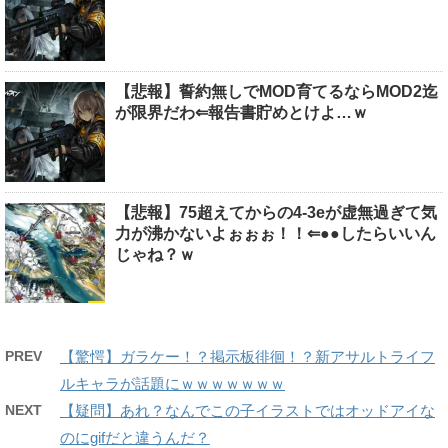
【悲報】誓約無しでMOD育てるならMOD2迄
が限界だわ⇐報告書貯めとけよ…ｗ
【悲報】75超えてからの4-3eが虚無過ぎて気
力が沸かないよぉぉぉ！！⇐●●したらいいん
じゃね？ｗ
PREV
【驚愕】ガラケー！？掲示板徘徊！？新アサルトライフ
ルキャラが話題にｗｗｗｗｗｗｗ
NEXT
【疑問】あれ？なんでこの子イラストではオッドアイな
のにgifだと違うんだ？