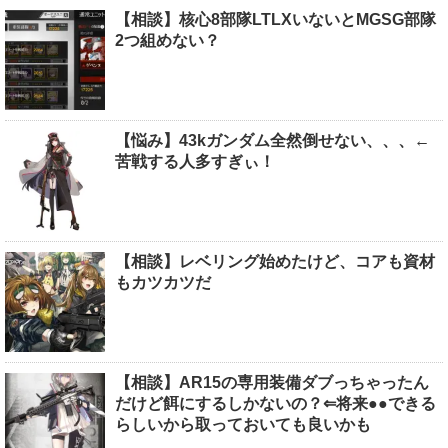
【相談】核心8部隊LTLXいないとMGSG部隊
2つ組めない？
【悩み】43kガンダム全然倒せない、、、←
苦戦する人多すぎぃ！
【相談】レベリング始めたけど、コアも資材
もカツカツだ
【相談】AR15の専用装備ダブっちゃったん
だけど餌にするしかないの？⇐将来●●できる
らしいから取っておいても良いかも