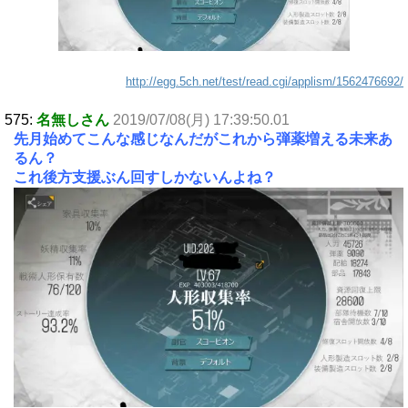
http://egg.5ch.net/test/read.cgi/applism/1562476692/
575:
名無しさん
2019/07/08(月) 17:39:50.01
先月始めてこんな感じなんだがこれから弾薬増える未来あ
るん？
これ後方支援ぶん回すしかないんよね？