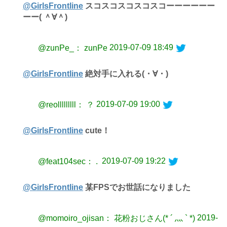
@GirlsFrontline
スコスコスコスコスコーーーーーー
ーー( ＾∀＾)
2019-07-09 18:49
@zunPe_： zunPe
@GirlsFrontline
絶対手に入れる(・∀・)
2019-07-09 19:00
@reolllllllll： ？
@GirlsFrontline
cute！
2019-07-09 19:22
@feat104sec： .
@GirlsFrontline
某FPSでお世話になりました
2019-
@momoiro_ojisan： 花粉おじさん(* ´ 灬 ` *)