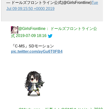
— ドールズフロントライン公式(@GirlsFrontline)
Tue
Jul 09 09:15:50 +0000 2019
@GirlsFrontline： ドールズフロントライン公
2019-07-09 18:16
式
「C-MS」SDモーション
pic.twitter.com/ayGu6T0FB4