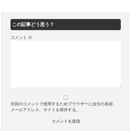
この記事どう思う？
コメント
※
次回のコメントで使用するためブラウザーに自分の名前、
メールアドレス、サイトを保存する。