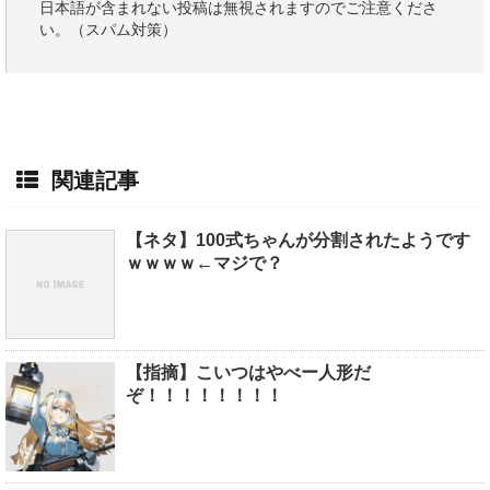
日本語が含まれない投稿は無視されますのでご注意くださ
い。（スパム対策）
関連記事
【ネタ】100式ちゃんが分割されたようです
ｗｗｗｗ←マジで？
【指摘】こいつはやべー人形だ
ぞ！！！！！！！！