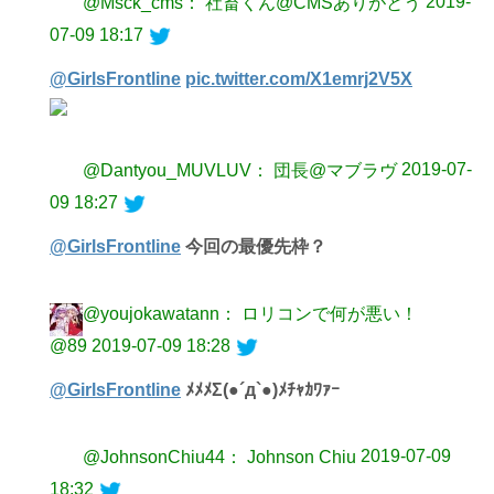
2019-
@Msck_cms： 社畜くん@CMSありがとう
07-09 18:17
@GirlsFrontline
pic.twitter.com/X1emrj2V5X
2019-07-
@Dantyou_MUVLUV： 団長@マブラヴ
09 18:27
@GirlsFrontline
今回の最優先枠？
@youjokawatann： ロリコンで何が悪い！
@89
2019-07-09 18:28
@GirlsFrontline
ﾒﾒﾒΣ(●´д`●)ﾒﾁｬｶﾜｧｰ
2019-07-09
@JohnsonChiu44： Johnson Chiu
18:32