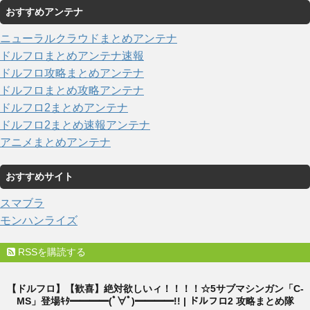
おすすめアンテナ
ニューラルクラウドまとめアンテナ
ドルフロまとめアンテナ速報
ドルフロ攻略まとめアンテナ
ドルフロまとめ攻略アンテナ
ドルフロ2まとめアンテナ
ドルフロ2まとめ速報アンテナ
アニメまとめアンテナ
おすすめサイト
スマブラ
モンハンライズ
RSSを購読する
【ドルフロ】【歓喜】絶対欲しいィ！！！！☆5サブマシンガン「C-
MS」登場ｷﾀ━━━━(ﾟ∀ﾟ)━━━━!! | ドルフロ2 攻略まとめ隊