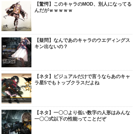
【驚愕】このキャラのMOD、別人になってる
んだがｗｗｗｗｗ
【疑問】なんであのキャラのウエディングス
キン出ないの？
【ネタ】ビジュアルだけで言うならあのキャ
ラ星5でもトップクラスだよね
【ネタ】一〇〇より低い数字の人形はみんな
一〇〇式以下の性能ってことだぞ