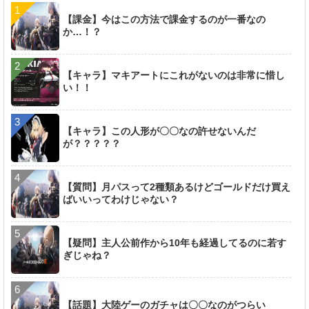
【課金】今はこの方法で課金するのが一番なの
か…！？
【キャラ】マキアートにこれがないのは非常に惜し
い！！
【キャラ】この人形が〇〇なの許せないんだ
が？？？？？
【質問】月パスって2種類あるけどゴールドだけ買え
ばいいってわけじゃない？
【疑問】主人公前作から10年も経過してるのに若す
ぎじゃね？
【話題】大陸ゲーのガチャは〇〇なのがつらい