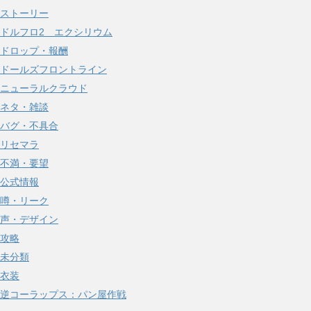
ストーリー
ドルフロ2 エクシリウム
ドロップ・報酬
ドールズフロントライン
ニューラルクラウド
ネタ・雑談
バグ・不具合
リセマラ
不満・要望
公式情報
噂・リーク
声・デザイン
攻略
未分類
衣装
逆コーラップス：パン屋作戦