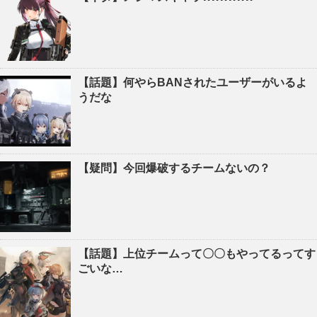
【話題】何やらBANされたユーザーがいるよ
うだな
【疑問】今回爆破するチームないの？
【話題】上位チームって〇〇もやってるってす
ごいな…