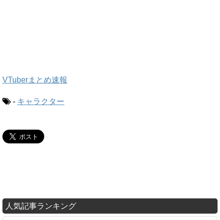
VTuberまとめ速報
-
キャラクター
人気記事ランキング