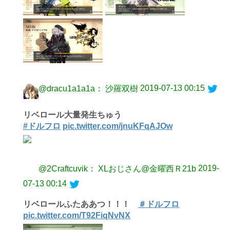
2019-07-13 00:15
@dracu1a1a1a： 沙羅双樹
リベロール大量発生ちゅう
#ドルフロ
pic.twitter.com/jnuKFqAJOw
2019-
@2Craftcuvik： XLおじさん@金曜西Ｒ21b
07-13 00:14
リベロールふたああつ！！！
＃ドルフロ
pic.twitter.com/T92FiqNvNX