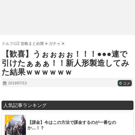
ドルフロ2 攻略まとめ隊
>
ガチャ
>
【歓喜】うぉぉぉぉ！！！●●●連で
引けたぁぁぁ！！新人形製造してみ
た結果ｗｗｗｗｗｗ
0
2019/07/13
コメ
人気記事ランキング
【課金】今はこの方法で課金するのが一番なの
か…！？