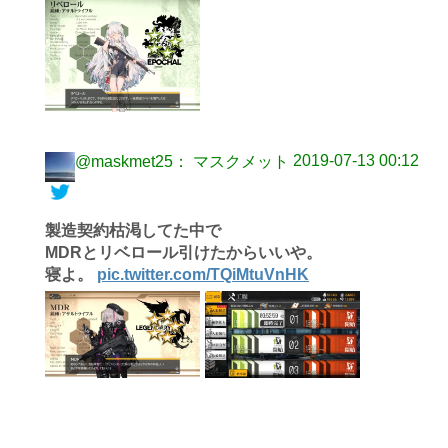
2019-07-13 00:12
@maskmet25： マスクメット
製造契約枯渇してた中で
MDRとリベロール引けたからいいや。
寝よ。
pic.twitter.com/TQiMtuVnHK