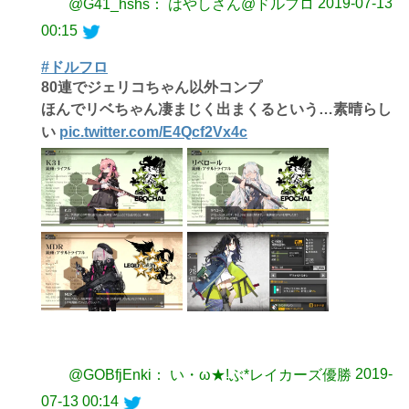
2019-07-13
@G41_hshs： はやしさん@ドルフロ
00:15
#ドルフロ
80連でジェリコちゃん以外コンプ
ほんでリベちゃん凄まじく出まくるという…素晴らし
い
pic.twitter.com/E4Qcf2Vx4c
2019-
@GOBfjEnki： い・ω★!ぶ*レイカーズ優勝
07-13 00:14