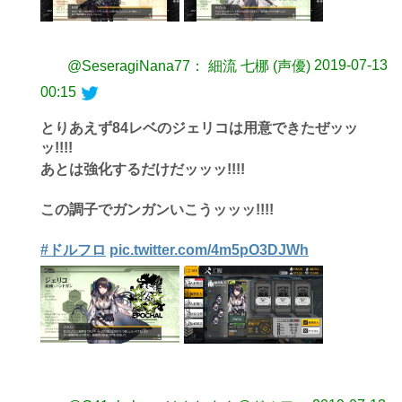
2019-07-13
@SeseragiNana77： 細流 七梛 (声優)
00:15
とりあえず84レベのジェリコは用意できたぜッッ
ッ!!!!
あとは強化するだけだッッッ!!!!
この調子でガンガンいこうッッッ!!!!
#ドルフロ
pic.twitter.com/4m5pO3DJWh