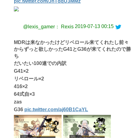
pic.twitter.com/JnTdqU3MMz
2019-07-13 00:15
@lexis_gamer： Rexis
MDRは来なかったけどリベロール来てくれたし前々
からずっと欲しかったG41とG36が来てくれたので勝
ち
だいたい100連での内訳
G41×2
リベロール×2
416×2
64式自×3
zas
G36
pic.twitter.com/aj60B1CaYL