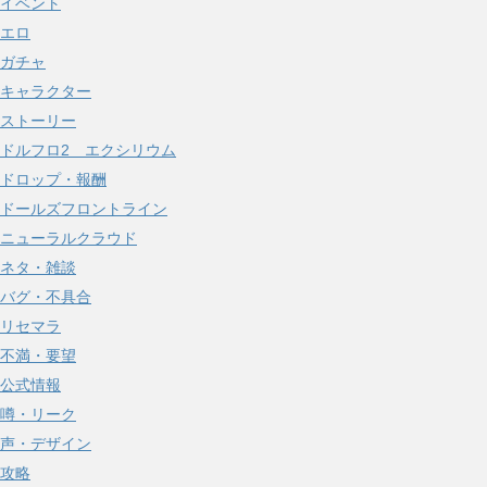
イベント
ブ
エロ
ガチャ
キャラクター
ストーリー
ドルフロ2 エクシリウム
ドロップ・報酬
ドールズフロントライン
ニューラルクラウド
ネタ・雑談
バグ・不具合
リセマラ
不満・要望
公式情報
噂・リーク
声・デザイン
攻略