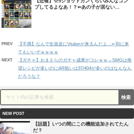
【悲報】☆5ショットガンくらいみんなコン
プしてるよなあ！？⇐あの子が居ない…
PREV
【不満】なんで生放送にVtuberが来るんだよ…⇐別に来
てもいいぞｗｗｗｗ
NEXT
【ガチャ】おまえらのガチャ成果がコレｗｗ→SMGは推
奨レシピが多いのにAR狙いは97/404が多いのはなんなん
だろうな？
NEW POST
【話題】いつの間にこの機能追加されてたん
だ？