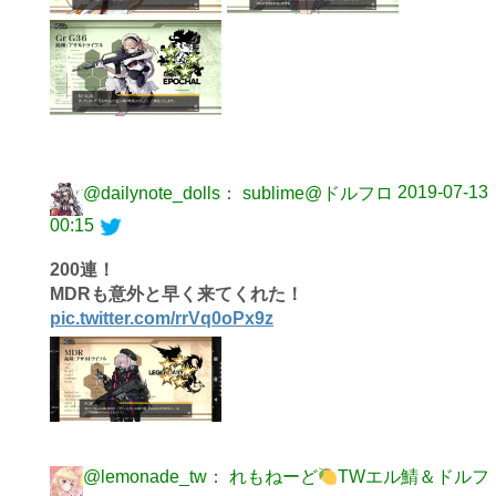
2019-07-13
@dailynote_dolls： sublime@ドルフロ
00:15
200連！
MDRも意外と早く来てくれた！
pic.twitter.com/rrVq0oPx9z
@lemonade_tw： れもねーど
TWエル鯖＆ドルフ