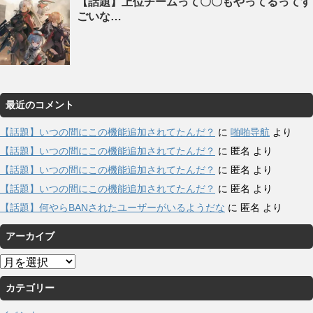
【話題】上位チームって〇〇もやってるってす
ごいな…
最近のコメント
【話題】いつの間にこの機能追加されてたんだ？
に
啪啪导航
より
【話題】いつの間にこの機能追加されてたんだ？
に
匿名
より
【話題】いつの間にこの機能追加されてたんだ？
に
匿名
より
【話題】いつの間にこの機能追加されてたんだ？
に
匿名
より
【話題】何やらBANされたユーザーがいるようだな
に
匿名
より
アーカイブ
ア
ー
カテゴリー
カ
イ