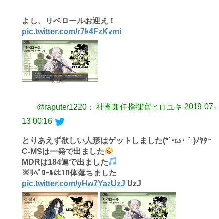
よし、リベロールお迎え！
pic.twitter.com/r7k4FzKvmi
2019-07-
@raputer1220： 社畜兼任指揮官ヒロユキ
13 00:16
とりあえず欲しい人形はゲットしました(*´･ω･｀)ﾉﾔﾀｰ
C-MSは一発で出ました
MDRは184連で出ました
※ﾘﾍﾞﾛｰﾙは10体落ちました
pic.twitter.com/yHw7YazUzJ
UzJ