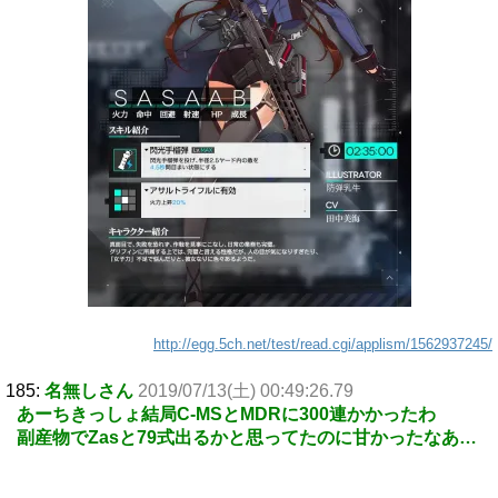
http://egg.5ch.net/test/read.cgi/applism/1562937245/
185:
名無しさん
2019/07/13(土) 00:49:26.79
あーちきっしょ結局C-MSとMDRに300連かかったわ
副産物でZasと79式出るかと思ってたのに甘かったなあ…