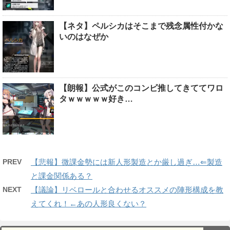
【ネタ】ペルシカはそこまで残念属性付かな
いのはなぜか
【朗報】公式がこのコンビ推してきててワロ
タｗｗｗｗｗ好き…
PREV
【悲報】微課金勢には新人形製造とか厳し過ぎ…⇐製造
と課金関係ある？
NEXT
【議論】リベロールと合わせるオススメの陣形構成を教
えてくれ！←あの人形良くない？