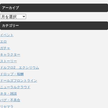
アーカイブ
ア
ー
カテゴリー
カ
イ
イベント
ブ
エロ
ガチャ
キャラクター
ストーリー
ドルフロ2 エクシリウム
ドロップ・報酬
ドールズフロントライン
ニューラルクラウド
ネタ・雑談
バグ・不具合
リセマラ