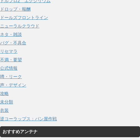
ドルフロ2 エクシリウム
ドロップ・報酬
ドールズフロントライン
ニューラルクラウド
ネタ・雑談
バグ・不具合
リセマラ
不満・要望
公式情報
噂・リーク
声・デザイン
攻略
未分類
衣装
逆コーラップス：パン屋作戦
おすすめアンテナ