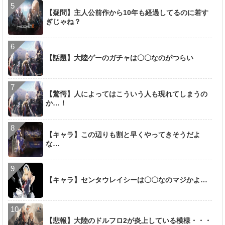
【疑問】主人公前作から10年も経過してるのに若す
ぎじゃね？
【話題】大陸ゲーのガチャは〇〇なのがつらい
【驚愕】人によってはこういう人も現れてしまうの
か…！
【キャラ】この辺りも割と早くやってきそうだよ
な…
【キャラ】センタウレイシーは〇〇なのマジかよ…
【悲報】大陸のドルフロ2が炎上している模様・・・