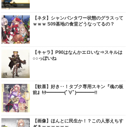
【ネタ】シャンパンタワー状態のグラスって
ｗｗｗ S09基地の食堂どうなってるの？
【キャラ】P90はなんかエロいな⇒スキルは
○○っぽいね
【歓喜】好き‥！タブク専用スキン『魂の板
前』ｷﾀ━━━━(ﾟ∀ﾟ)━━━━!!
【画像】ほんとに民生か！？この人形えちす
ぎるｗｗｗｗｗｗ