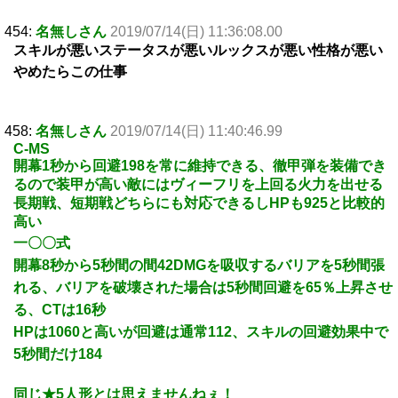
454:
名無しさん
2019/07/14(日) 11:36:08.00
スキルが悪いステータスが悪いルックスが悪い性格が悪い
やめたらこの仕事
458:
名無しさん
2019/07/14(日) 11:40:46.99
C-MS
開幕1秒から回避198を常に維持できる、徹甲弾を装備でき
るので装甲が高い敵にはヴィーフリを上回る火力を出せる
長期戦、短期戦どちらにも対応できるしHPも925と比較的
高い
一〇〇式
開幕8秒から5秒間の間42DMGを吸収するバリアを5秒間張
れる、バリアを破壊された場合は5秒間回避を65％上昇させ
る、CTは16秒
HPは1060と高いが回避は通常112、スキルの回避効果中で
5秒間だけ184
同じ★5人形とは思えませんねぇ！