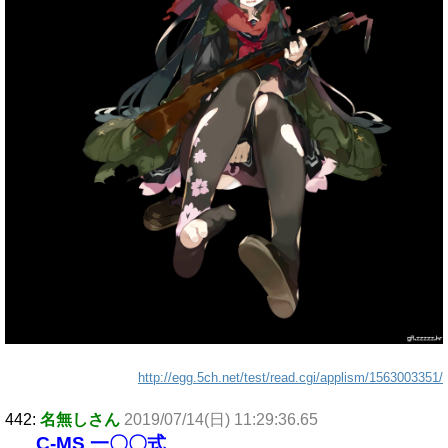
http://egg.5ch.net/test/read.cgi/applism/1563003351/
442:
名無しさん
2019/07/14(日) 11:29:36.65
C-MS 一〇〇式