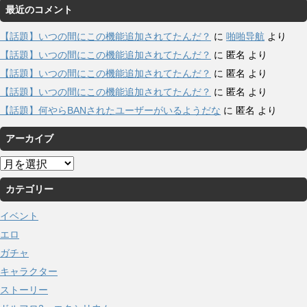
最近のコメント
【話題】いつの間にこの機能追加されてたんだ？
に
啪啪导航
より
【話題】いつの間にこの機能追加されてたんだ？
に
匿名
より
【話題】いつの間にこの機能追加されてたんだ？
に
匿名
より
【話題】いつの間にこの機能追加されてたんだ？
に
匿名
より
【話題】何やらBANされたユーザーがいるようだな
に
匿名
より
アーカイブ
ア
ー
カテゴリー
カ
イ
イベント
ブ
エロ
ガチャ
キャラクター
ストーリー