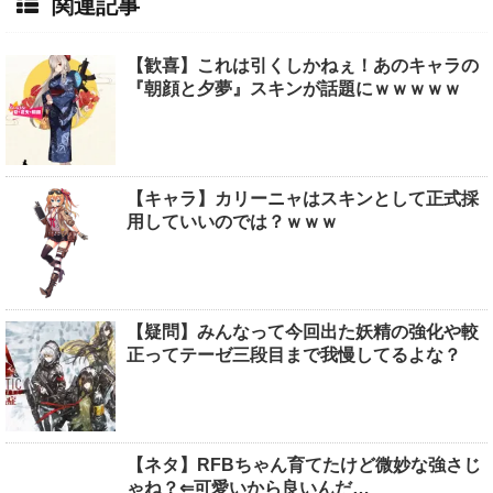
関連記事
【歓喜】これは引くしかねぇ！あのキャラの
『朝顔と夕夢』スキンが話題にｗｗｗｗｗ
【キャラ】カリーニャはスキンとして正式採
用していいのでは？ｗｗｗ
【疑問】みんなって今回出た妖精の強化や較
正ってテーゼ三段目まで我慢してるよな？
【ネタ】RFBちゃん育てたけど微妙な強さじ
ゃね？⇐可愛いから良いんだ…