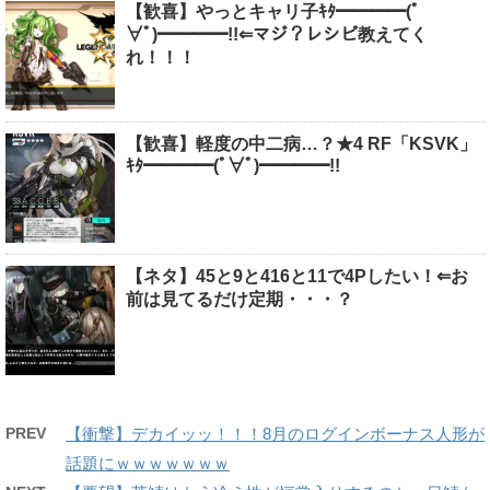
【歓喜】やっとキャリ子ｷﾀ━━━━(ﾟ
∀ﾟ)━━━━!!⇐マジ？レシピ教えてく
れ！！！
【歓喜】軽度の中二病…？★4 RF「KSVK」
ｷﾀ━━━━(ﾟ∀ﾟ)━━━━!!
【ネタ】45と9と416と11で4Pしたい！⇐お
前は見てるだけ定期・・・？
PREV
【衝撃】デカイッッ！！！8月のログインボーナス人形が
話題にｗｗｗｗｗｗｗ