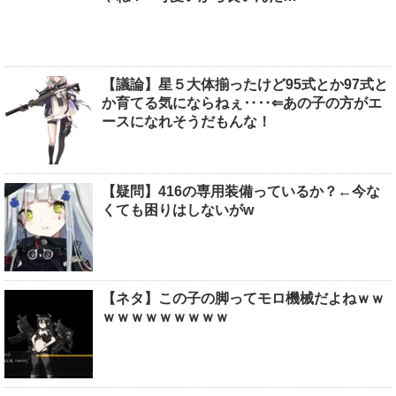
【議論】星５大体揃ったけど95式とか97式と
か育てる気にならねぇ‥‥⇐あの子の方がエ
ースになれそうだもんな！
【疑問】416の専用装備っているか？←今な
くても困りはしないがw
【ネタ】この子の脚ってモロ機械だよねｗｗ
ｗｗｗｗｗｗｗｗｗ