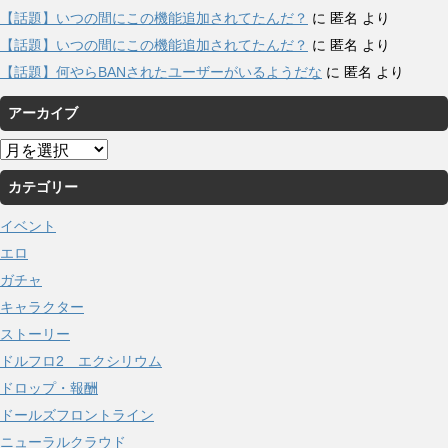
【話題】いつの間にこの機能追加されてたんだ？
に
匿名
より
【話題】いつの間にこの機能追加されてたんだ？
に
匿名
より
【話題】何やらBANされたユーザーがいるようだな
に
匿名
より
アーカイブ
ア
ー
カテゴリー
カ
イ
イベント
ブ
エロ
ガチャ
キャラクター
ストーリー
ドルフロ2 エクシリウム
ドロップ・報酬
ドールズフロントライン
ニューラルクラウド