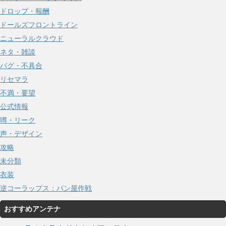
ドロップ・報酬
ドールズフロントライン
ニューラルクラウド
ネタ・雑談
バグ・不具合
リセマラ
不満・要望
公式情報
噂・リーク
声・デザイン
攻略
未分類
衣装
逆コーラップス：パン屋作戦
おすすめアンテナ