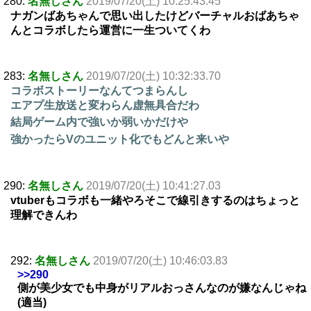
280:
名無しさん
2019/07/20(土) 10:25:43.45
ナガンばあちゃんで思い出したけどバーチャルおばあちゃ
んとコラボしたら運営に一生ついてくわ
283:
名無しさん
2019/07/20(土) 10:32:33.70
コラボストーリーなんてつまらんし
エアプ生放送と変わらん虚無具合だわ
結局ゲーム内で強いか弱いかだけや
強かったらVのユニット化でもどんと来いや
290:
名無しさん
2019/07/20(土) 10:41:27.03
vtuberもコラボも一緒やろそこで線引きするのはちょっと
理解できんわ
292:
名無しさん
2019/07/20(土) 10:46:03.83
>>290
側が美少女でも中身がリアルおっさんなのが嫌なんじゃね
(適当)