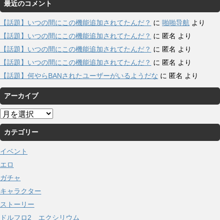
最近のコメント
【話題】いつの間にこの機能追加されてたんだ？
に
啪啪导航
より
【話題】いつの間にこの機能追加されてたんだ？
に
匿名
より
【話題】いつの間にこの機能追加されてたんだ？
に
匿名
より
【話題】いつの間にこの機能追加されてたんだ？
に
匿名
より
【話題】何やらBANされたユーザーがいるようだな
に
匿名
より
アーカイブ
ア
ー
カテゴリー
カ
イ
イベント
ブ
エロ
ガチャ
キャラクター
ストーリー
ドルフロ2 エクシリウム