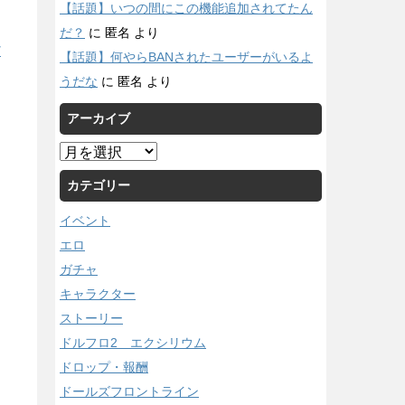
【話題】いつの間にこの機能追加されてたん
だ？
に
匿名
より
/
【話題】何やらBANされたユーザーがいるよ
うだな
に
匿名
より
アーカイブ
ア
ー
カテゴリー
カ
イ
イベント
ブ
エロ
ガチャ
キャラクター
ストーリー
ドルフロ2 エクシリウム
ドロップ・報酬
ドールズフロントライン