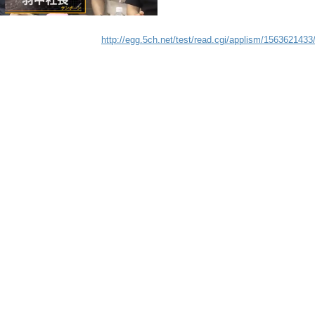
http://egg.5ch.net/test/read.cgi/applism/1563621433