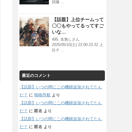
回爆 …
【話題】上位チームって
〇〇もやってるってすご
いな…
495: 名無しさん
2025/05/10(土) 22:00:23.32 上
位チ …
最近のコメント
【話題】いつの間にこの機能追加されてたん
だ？
に
啪啪导航
より
【話題】いつの間にこの機能追加されてたん
だ？
に
匿名
より
【話題】いつの間にこの機能追加されてたん
だ？
に
匿名
より