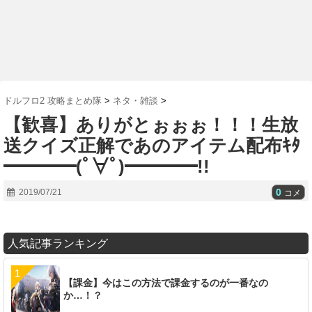
ドルフロ2 攻略まとめ隊
>
ネタ・雑談
>
【歓喜】ありがとぉぉぉ！！！生放
送クイズ正解であのアイテム配布ｷﾀ
━━━━(ﾟ∀ﾟ)━━━━!!
0
2019/07/21
コメ
人気記事ランキング
【課金】今はこの方法で課金するのが一番なの
か…！？