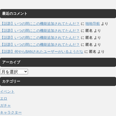
最近のコメント
【話題】いつの間にこの機能追加されてたんだ？
に
啪啪导航
より
【話題】いつの間にこの機能追加されてたんだ？
に
匿名
より
【話題】いつの間にこの機能追加されてたんだ？
に
匿名
より
【話題】いつの間にこの機能追加されてたんだ？
に
匿名
より
【話題】何やらBANされたユーザーがいるようだな
に
匿名
より
アーカイブ
ア
ー
カテゴリー
カ
イ
イベント
ブ
エロ
ガチャ
キャラクター