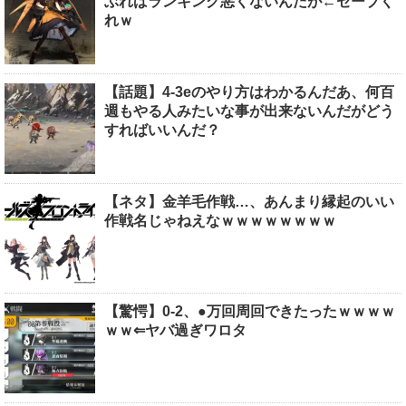
ぶればランキング悪くないんだが←セーブく
れｗ
【話題】4-3eのやり方はわかるんだあ、何百
週もやる人みたいな事が出来ないんだがどう
すればいいんだ？
【ネタ】金羊毛作戦…、あんまり縁起のいい
作戦名じゃねえなｗｗｗｗｗｗｗｗ
【驚愕】0-2、●万回周回できたったｗｗｗｗ
ｗｗ⇐ヤバ過ぎワロタ