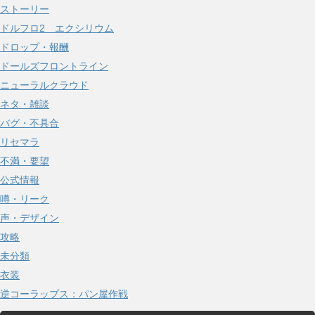
ストーリー
ドルフロ2 エクシリウム
ドロップ・報酬
ドールズフロントライン
ニューラルクラウド
ネタ・雑談
バグ・不具合
リセマラ
不満・要望
公式情報
噂・リーク
声・デザイン
攻略
未分類
衣装
逆コーラップス：パン屋作戦