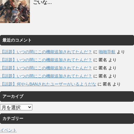
ごいな…
最近のコメント
【話題】いつの間にこの機能追加されてたんだ？
に
啪啪导航
より
【話題】いつの間にこの機能追加されてたんだ？
に
匿名
より
【話題】いつの間にこの機能追加されてたんだ？
に
匿名
より
【話題】いつの間にこの機能追加されてたんだ？
に
匿名
より
【話題】何やらBANされたユーザーがいるようだな
に
匿名
より
アーカイブ
ア
ー
カテゴリー
カ
イ
イベント
ブ