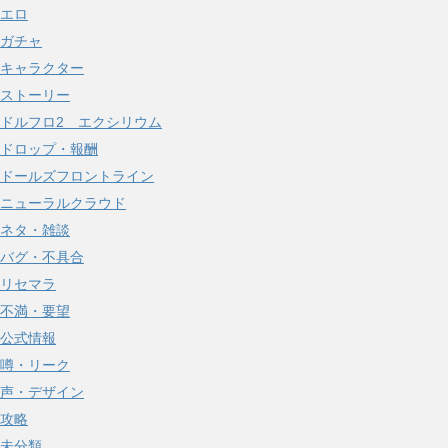
エロ
ガチャ
キャラクター
ストーリー
ドルフロ2 エクシリウム
ドロップ・報酬
ドールズフロントライン
ニューラルクラウド
ネタ・雑談
バグ・不具合
リセマラ
不満・要望
公式情報
噂・リーク
声・デザイン
攻略
未分類