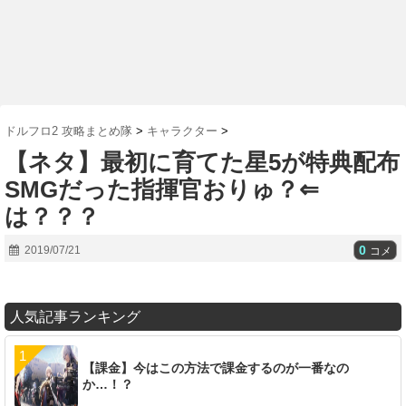
ドルフロ2 攻略まとめ隊
>
キャラクター
>
【ネタ】最初に育てた星5が特典配布
SMGだった指揮官おりゅ？⇐
は？？？
0
2019/07/21
コメ
人気記事ランキング
【課金】今はこの方法で課金するのが一番なの
か…！？