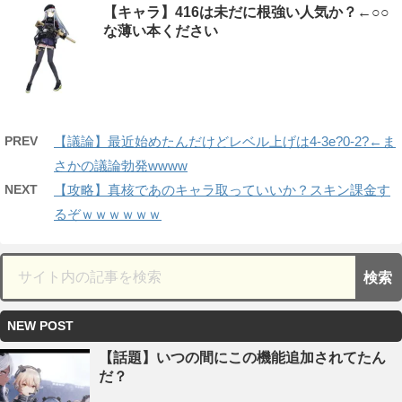
【キャラ】416は未だに根強い人気か？←○○
な薄い本ください
PREV
【議論】最近始めたんだけどレベル上げは4-3e?0-2?←ま
さかの議論勃発wwww
NEXT
【攻略】真核であのキャラ取っていいか？スキン課金す
るぞｗｗｗｗｗｗ
NEW POST
【話題】いつの間にこの機能追加されてたん
だ？