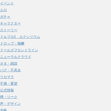
イベント
ブ
エロ
ガチャ
キャラクター
ストーリー
ドルフロ2 エクシリウム
ドロップ・報酬
ドールズフロントライン
ニューラルクラウド
ネタ・雑談
バグ・不具合
リセマラ
不満・要望
公式情報
噂・リーク
声・デザイン
攻略