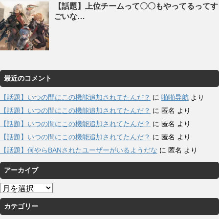
【話題】上位チームって〇〇もやってるってす
ごいな…
最近のコメント
【話題】いつの間にこの機能追加されてたんだ？
に
啪啪导航
より
【話題】いつの間にこの機能追加されてたんだ？
に
匿名
より
【話題】いつの間にこの機能追加されてたんだ？
に
匿名
より
【話題】いつの間にこの機能追加されてたんだ？
に
匿名
より
【話題】何やらBANされたユーザーがいるようだな
に
匿名
より
アーカイブ
ア
ー
カテゴリー
カ
イ