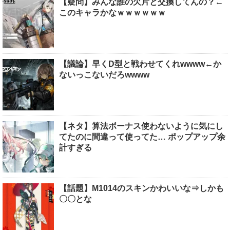
【疑問】みんな誰の欠片と交換してんの？←
このキャラかなｗｗｗｗｗｗ
【議論】早くD型と戦わせてくれwwww←か
ないっこないだろwwww
【ネタ】算法ボーナス使わないように気にし
てたのに間違って使ってた… ポップアップ余
計すぎる
【話題】M1014のスキンかわいいな⇒しかも
〇〇とな