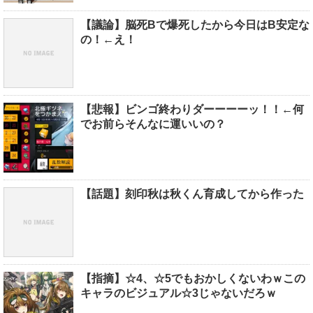
【議論】脳死Bで爆死したから今日はB安定な
の！←え！
【悲報】ビンゴ終わりダーーーーッ！！←何
でお前らそんなに運いいの？
【話題】刻印秋は秋くん育成してから作った
【指摘】☆4、☆5でもおかしくないわｗこの
キャラのビジュアル☆3じゃないだろｗ