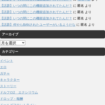
【話題】いつの間にこの機能追加されてたんだ？
に
匿名
より
【話題】いつの間にこの機能追加されてたんだ？
に
匿名
より
【話題】いつの間にこの機能追加されてたんだ？
に
匿名
より
【話題】何やらBANされたユーザーがいるようだな
に
匿名
より
アーカイブ
ア
ー
カテゴリー
カ
イ
イベント
ブ
エロ
ガチャ
キャラクター
ストーリー
ドルフロ2 エクシリウム
ドロップ・報酬
ドールズフロントライン