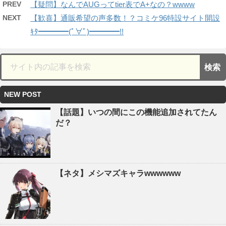
PREV
【疑問】なんでAUGってtier表でA+なの？wwww
NEXT
【歓喜】通販希望の声多数！？コミケ96特設サイト開設
ｷﾀ━━━━(ﾟ∀ﾟ)━━━━!!
NEW POST
【話題】いつの間にこの機能追加されてたん
だ？
【ネタ】メシマズキャラwwwwww