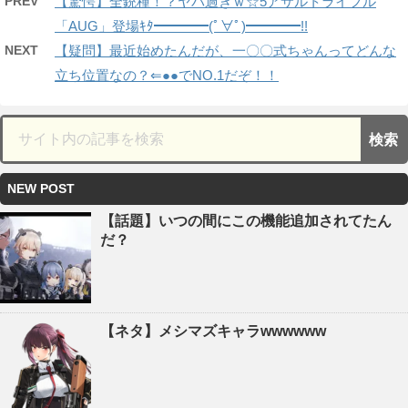
PREV
【驚愕】全銃種！？ヤバ過ぎｗ☆5アサルトライフル
「AUG」登場ｷﾀ━━━━(ﾟ∀ﾟ)━━━━!!
NEXT
【疑問】最近始めたんだが、一〇〇式ちゃんってどんな
立ち位置なの？⇐●●でNO.1だぞ！！
NEW POST
【話題】いつの間にこの機能追加されてたん
だ？
【ネタ】メシマズキャラwwwwww