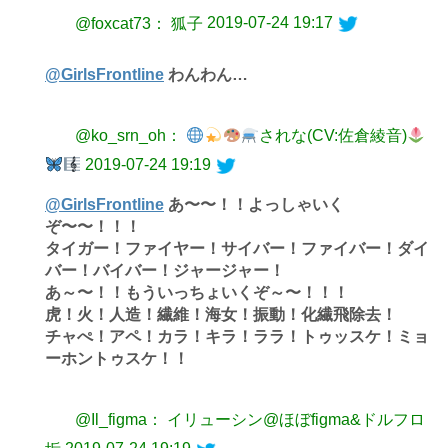
2019-07-24 19:17
@foxcat73： 狐子
@GirlsFrontline
わんわん…
@ko_srn_oh：
されな(CV:佐倉綾音)
2019-07-24 19:19
@GirlsFrontline
あ〜〜！！よっしゃいく
ぞ〜〜！！！
タイガー！ファイヤー！サイバー！ファイバー！ダイ
バー！バイバー！ジャージャー！
あ～〜！！もういっちょいくぞ～〜！！！
虎！火！人造！繊維！海女！振動！化繊飛除去！
チャぺ！アペ！カラ！キラ！ララ！トゥッスケ！ミョ
ーホントゥスケ！！
@Il_figma： イリューシン@ほぼfigma&ドルフロ