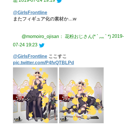
2019-07-24 19:19
垢
@GirlsFrontline
またフィギュア化の素材か…w
2019-
@momoiro_ojisan： 花粉おじさん(* ´ 灬 ` *)
07-24 19:23
@GirlsFrontline
ここすこ
pic.twitter.com/P4fvQTBLPd