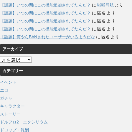
【話題】いつの間にこの機能追加されてたんだ？
に
啪啪导航
より
【話題】いつの間にこの機能追加されてたんだ？
に
匿名
より
【話題】いつの間にこの機能追加されてたんだ？
に
匿名
より
【話題】いつの間にこの機能追加されてたんだ？
に
匿名
より
【話題】何やらBANされたユーザーがいるようだな
に
匿名
より
アーカイブ
ア
ー
カテゴリー
カ
イ
イベント
ブ
エロ
ガチャ
キャラクター
ストーリー
ドルフロ2 エクシリウム
ドロップ・報酬