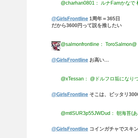
@charhan0801： ルナFamかな
@GirlsFrontline
1周年＝365日
だから3600円って説を推したい
@salmonfrontline： ToroSalm
@GirlsFrontline
お高い…
@xTessan： @ドルフロ垢になり
@GirlsFrontline
そこは、ピッタリ300
@mtISUR3p55JWDud： 朝海苔(
@GirlsFrontline
コインガチャでスキン