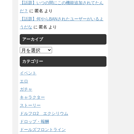
【話題】いつの間にこの機能追加されてたん
だ？
に
匿名
より
【話題】何やらBANされたユーザーがいるよ
うだな
に
匿名
より
アーカイブ
ア
ー
カテゴリー
カ
イ
イベント
ブ
エロ
ガチャ
キャラクター
ストーリー
ドルフロ2 エクシリウム
ドロップ・報酬
ドールズフロントライン