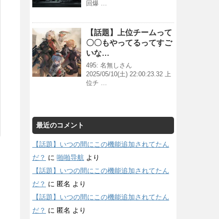
回爆 …
【話題】上位チームって
〇〇もやってるってすご
いな…
495: 名無しさん
2025/05/10(土) 22:00:23.32 上
位チ …
最近のコメント
【話題】いつの間にこの機能追加されてたん
だ？
に
啪啪导航
より
【話題】いつの間にこの機能追加されてたん
だ？
に
匿名
より
【話題】いつの間にこの機能追加されてたん
だ？
に
匿名
より