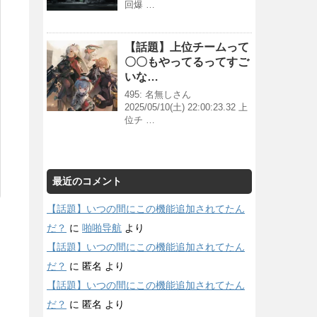
回爆 …
【話題】上位チームって
〇〇もやってるってすご
いな…
495: 名無しさん
2025/05/10(土) 22:00:23.32 上
位チ …
最近のコメント
【話題】いつの間にこの機能追加されてたん
だ？
に
啪啪导航
より
【話題】いつの間にこの機能追加されてたん
だ？
に
匿名
より
【話題】いつの間にこの機能追加されてたん
だ？
に
匿名
より