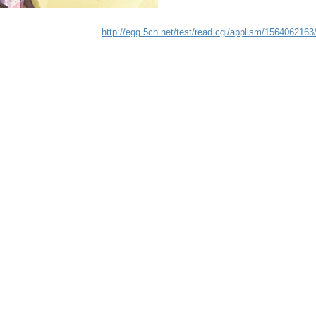
http://egg.5ch.net/test/read.cgi/applism/1564062163