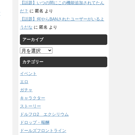
【話題】いつの間にこの機能追加されてたん
だ？
に
匿名
より
/
【話題】何やらBANされたユーザーがいるよ
うだな
に
匿名
より
アーカイブ
ア
ー
カテゴリー
カ
イ
イベント
ブ
エロ
ガチャ
キャラクター
ストーリー
ドルフロ2 エクシリウム
ドロップ・報酬
ドールズフロントライン