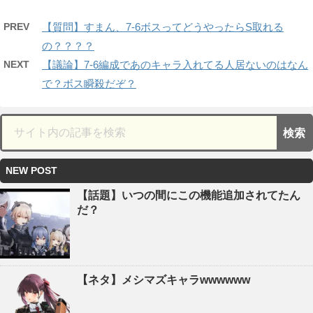
PREV
【質問】すまん、7-6ボスってどうやったらS取れる
の？？？？
NEXT
【議論】7-6編成であのキャラ入れてる人居ないのはなん
で？ボス瞬殺だぞ？
NEW POST
【話題】いつの間にこの機能追加されてたん
だ？
【ネタ】メシマズキャラwwwwww