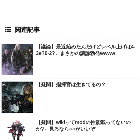
関連記事
【議論】最近始めたんだけどレベル上げは4-
3e?0-2?←まさかの議論勃発wwww
【疑問】指揮官は生きてるの？
【疑問】wikiってmodの性能載ってないの
か?←見るなら○○がいいぞ