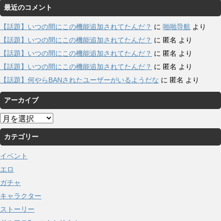
最近のコメント
【話題】いつの間にこの機能追加されてたんだ？
に
啪啪导航
より
【話題】いつの間にこの機能追加されてたんだ？
に
匿名
より
【話題】いつの間にこの機能追加されてたんだ？
に
匿名
より
【話題】いつの間にこの機能追加されてたんだ？
に
匿名
より
【話題】何やらBANされたユーザーがいるようだな
に
匿名
より
アーカイブ
ア
ー
カテゴリー
カ
イ
イベント
ブ
エロ
ガチャ
キャラクター
ストーリー