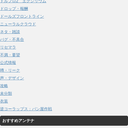
ドルフロ2 エクシリウム
ドロップ・報酬
ドールズフロントライン
ニューラルクラウド
ネタ・雑談
バグ・不具合
リセマラ
不満・要望
公式情報
噂・リーク
声・デザイン
攻略
未分類
衣装
逆コーラップス：パン屋作戦
おすすめアンテナ