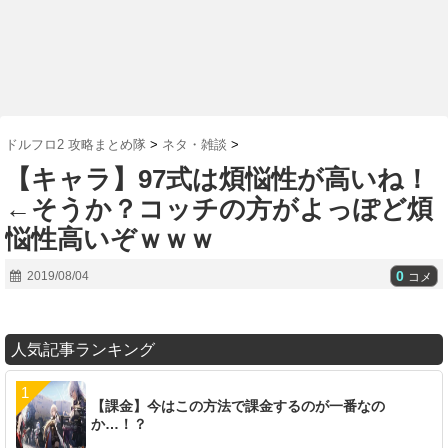
ドルフロ2 攻略まとめ隊
>
ネタ・雑談
>
【キャラ】97式は煩悩性が高いね！
←そうか？コッチの方がよっぽど煩
悩性高いぞｗｗｗ
0
2019/08/04
コメ
人気記事ランキング
【課金】今はこの方法で課金するのが一番なの
か…！？