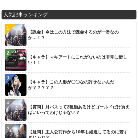
人気記事ランキング
【課金】今はこの方法で課金するのが一番なの
か…！？
【キャラ】マキアートにこれがないのは非常に惜し
い！！
【キャラ】この人形が〇〇なの許せないんだ
が？？？？？
【質問】月パスって2種類あるけどゴールドだけ買え
ばいいってわけじゃない？
【疑問】主人公前作から10年も経過してるのに若す
ぎじゃね？