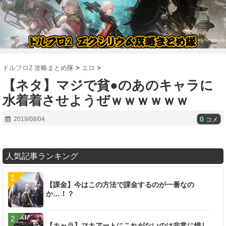
ドルフロ2 攻略まとめ隊
>
エロ
>
【ネタ】マジで貧●のあのキャラに
水着着させようぜｗｗｗｗｗｗ
0
2019/08/04
コメ
人気記事ランキング
【課金】今はこの方法で課金するのが一番なの
か…！？
【キャラ】マキアートにこれがないのは非常に惜し