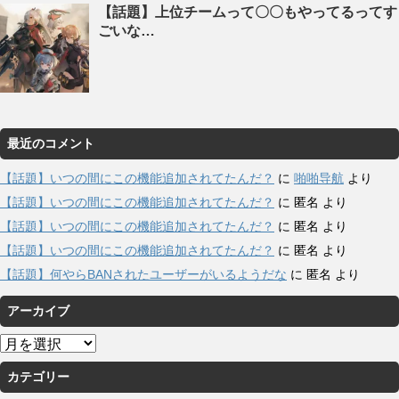
【話題】上位チームって〇〇もやってるってす
ごいな…
最近のコメント
【話題】いつの間にこの機能追加されてたんだ？
に
啪啪导航
より
【話題】いつの間にこの機能追加されてたんだ？
に
匿名
より
【話題】いつの間にこの機能追加されてたんだ？
に
匿名
より
【話題】いつの間にこの機能追加されてたんだ？
に
匿名
より
【話題】何やらBANされたユーザーがいるようだな
に
匿名
より
アーカイブ
ア
ー
カテゴリー
カ
イ