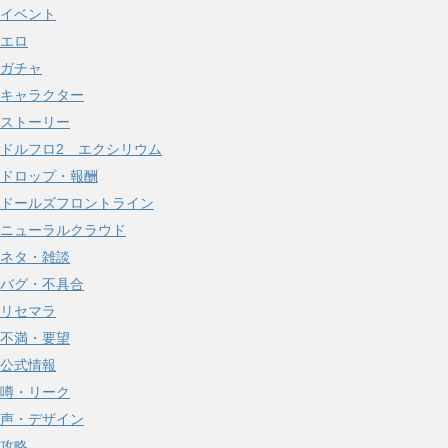
イベント
ブ
エロ
ガチャ
キャラクター
ストーリー
ドルフロ2 エクシリウム
ドロップ・報酬
ドールズフロントライン
ニューラルクラウド
ネタ・雑談
バグ・不具合
リセマラ
不満・要望
公式情報
噂・リーク
声・デザイン
攻略