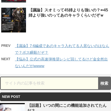
【議論】スオミって45姉よりも強いの？⇐45
姉より強いのってあのキャラくらいだぞｗ
PREV
【議論】7-6編成であのキャラ入れてる人居ないのはなん
で？ボス瞬殺だぞ？
NEXT
【悩み】公式の高速弾推奨レシピ回してるけど金全然出
ないんだがwwww
NEW POST
【話題】いつの間にこの機能追加されてたん
だ？