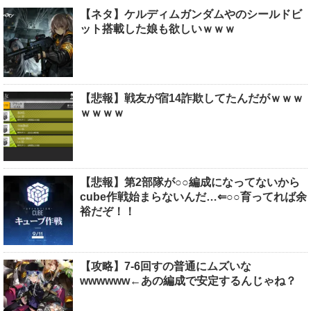
【ネタ】ケルディムガンダムやのシールドビ
ット搭載した娘も欲しいｗｗｗ
【悲報】戦友が宿14詐欺してたんだがｗｗｗ
ｗｗｗｗ
【悲報】第2部隊が○○編成になってないから
cube作戦始まらないんだ…⇐○○育ってれば余
裕だぞ！！
【攻略】7-6回すの普通にムズいな
wwwwww←あの編成で安定するんじゃね？