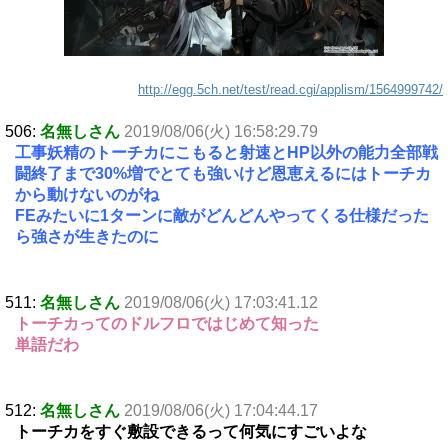
http://egg.5ch.net/test/read.cgi/applism/1564999742/
506:
名無しさん
2019/08/06(火) 16:58:29.79
工事妖精のトーチカにこもると射速とHP以外の能力全部戦
闘終了まで30%増でとても強いけど恩恵えるにはトーチカ
から動けないのがね
FEみたいに1ターンに敵がどんどんやってくる仕様だった
ら強さが生きたのに
511:
名無しさん
2019/08/06(火) 17:03:41.12
トーチカってのドルフロではじめて知った
単語だわ
512:
名無しさん
2019/08/06(火) 17:04:44.17
トーチカをすぐ敷設できるって何気にすごいよな