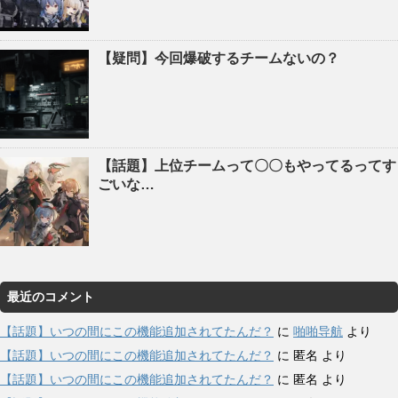
【疑問】今回爆破するチームないの？
【話題】上位チームって〇〇もやってるってす
ごいな…
最近のコメント
【話題】いつの間にこの機能追加されてたんだ？
に
啪啪导航
より
【話題】いつの間にこの機能追加されてたんだ？
に
匿名
より
【話題】いつの間にこの機能追加されてたんだ？
に
匿名
より