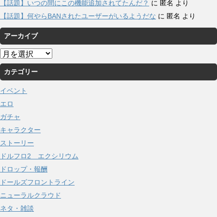
【話題】いつの間にこの機能追加されてたんだ？
に
匿名
より
【話題】何やらBANされたユーザーがいるようだな
に
匿名
より
アーカイブ
ア
ー
カテゴリー
カ
イ
イベント
ブ
エロ
ガチャ
キャラクター
ストーリー
ドルフロ2 エクシリウム
ドロップ・報酬
ドールズフロントライン
ニューラルクラウド
ネタ・雑談