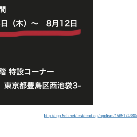
http://egg.5ch.net/test/read.cgi/applism/1565174380