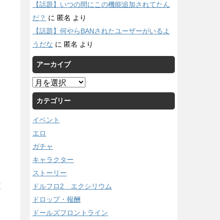
【話題】いつの間にこの機能追加されてたん
だ？
に
匿名
より
【話題】何やらBANされたユーザーがいるよ
うだな
に
匿名
より
アーカイブ
ア
ー
カテゴリー
カ
イ
イベント
ブ
エロ
ガチャ
キャラクター
ストーリー
ドルフロ2 エクシリウム
/
ドロップ・報酬
ドールズフロントライン