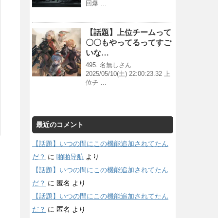
回爆 …
【話題】上位チームって
〇〇もやってるってすご
いな…
495: 名無しさん
2025/05/10(土) 22:00:23.32 上
位チ …
最近のコメント
【話題】いつの間にこの機能追加されてたん
だ？
に
啪啪导航
より
【話題】いつの間にこの機能追加されてたん
だ？
に
匿名
より
【話題】いつの間にこの機能追加されてたん
だ？
に
匿名
より