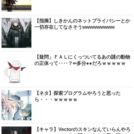
【指摘】しきかんのネットプライバシーとか
一切存在してなさそうwwwwwwwww
【疑問」ＦＡＬにくっついてるあの謎の動物
の正体って‥‥？⇐多分●●だろｗｗｗｗｗ
【ネタ】探索プログラムやろうと思った
ら・・・ｗｗｗｗｗ
【キャラ】Vectorのスキンなんていらんやろ