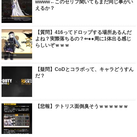
wwww←このセリフ聞いてもまだ同じ事がい
えるか？
【質問】416ってドロップする場所あるんだ
よね？実際落ちるの？⇐●●周に1体出る感じ
らしいぞｗｗｗ
【疑問】CoDとコラボって、キャラどうすん
だ？
【悲報】テトリス面倒臭そうｗｗｗｗｗｗ