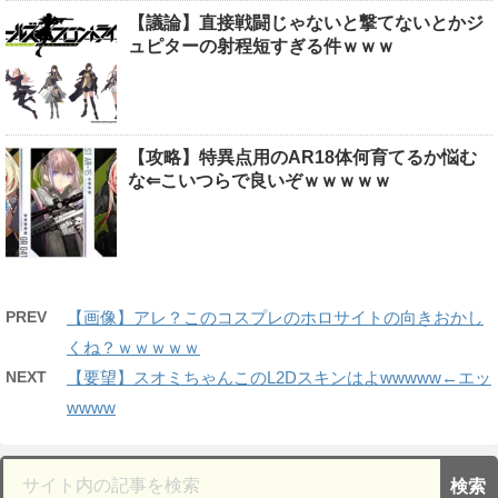
【議論】直接戦闘じゃないと撃てないとかジ
ュピターの射程短すぎる件ｗｗｗ
【攻略】特異点用のAR18体何育てるか悩む
な⇐こいつらで良いぞｗｗｗｗｗ
PREV
【画像】アレ？このコスプレのホロサイトの向きおかし
くね？ｗｗｗｗｗ
NEXT
【要望】スオミちゃんこのL2Dスキンはよwwwww←エッ
wwww