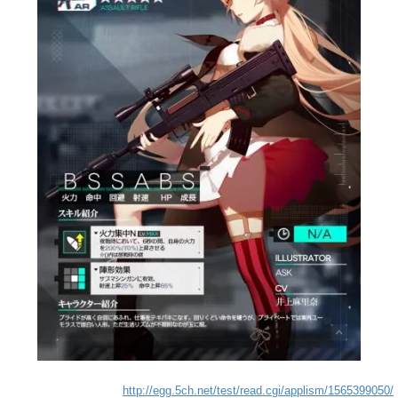
http://egg.5ch.net/test/read.cgi/applism/1565399050/