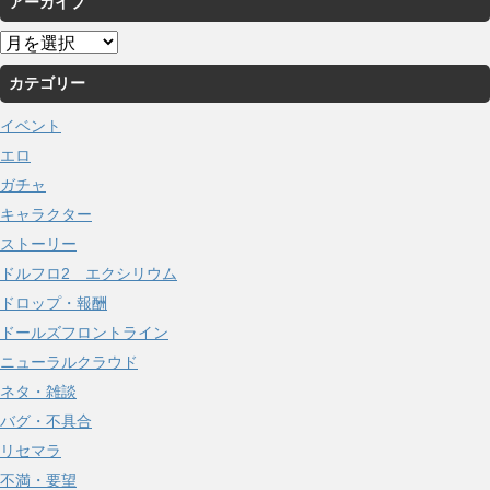
アーカイブ
ア
ー
カテゴリー
カ
イ
イベント
ブ
エロ
ガチャ
キャラクター
ストーリー
ドルフロ2 エクシリウム
ドロップ・報酬
ドールズフロントライン
ニューラルクラウド
ネタ・雑談
バグ・不具合
リセマラ
不満・要望