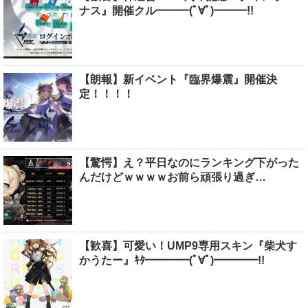
ナス』開催クル━━━(ﾟ∀ﾟ)━━━!!
【朗報】新イベント『臨界爆震』開催決
定！！！！
【驚愕】え？平日なのにランキング下がった
んだけどｗｗｗｗお前ら頑張り過ぎ…
【歓喜】可愛い！UMP9専用スキン『柴犬す
かうたー』ｷﾀ━━━━(ﾟ∀ﾟ)━━━━!!