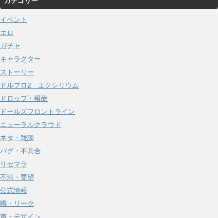
カテゴリー
カ
イ
イベント
ブ
エロ
ガチャ
キャラクター
ストーリー
ドルフロ2 エクシリウム
ドロップ・報酬
ドールズフロントライン
ニューラルクラウド
ネタ・雑談
バグ・不具合
リセマラ
不満・要望
公式情報
噂・リーク
声・デザイン