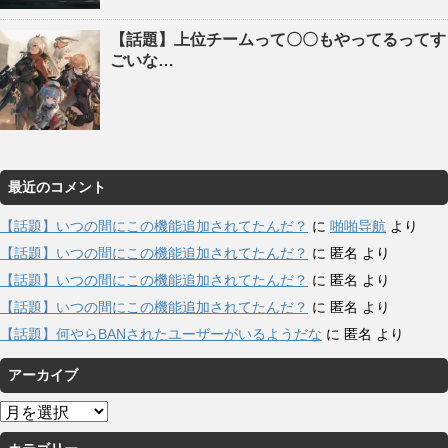
【話題】上位チームって〇〇もやってるってす
ごいな…
最近のコメント
【話題】いつの間にこの機能追加されてたんだ？
に
啪啪导航
より
【話題】いつの間にこの機能追加されてたんだ？
に
匿名
より
【話題】いつの間にこの機能追加されてたんだ？
に
匿名
より
【話題】いつの間にこの機能追加されてたんだ？
に
匿名
より
【話題】何やらBANされたユーザーがいるようだな
に
匿名
より
アーカイブ
ア
ー