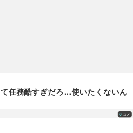
って任務酷すぎだろ…使いたくないん
0
コメ