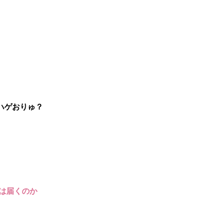
ハゲおりゅ？
では届くのか