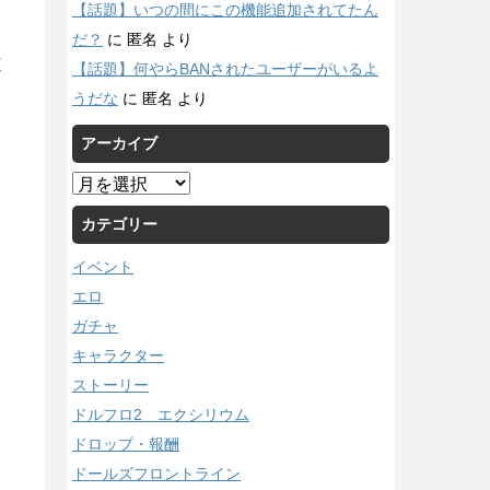
【話題】いつの間にこの機能追加されてたん
だ？
に
匿名
より
/
【話題】何やらBANされたユーザーがいるよ
うだな
に
匿名
より
アーカイブ
ア
ー
カテゴリー
カ
イ
イベント
ブ
エロ
ガチャ
キャラクター
ストーリー
ドルフロ2 エクシリウム
ドロップ・報酬
ドールズフロントライン