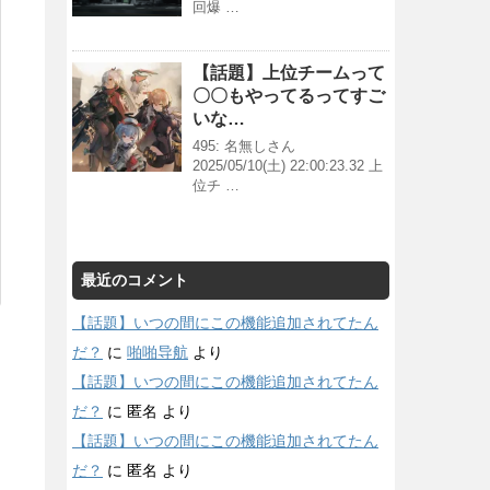
回爆 …
【話題】上位チームって
〇〇もやってるってすご
いな…
495: 名無しさん
2025/05/10(土) 22:00:23.32 上
位チ …
最近のコメント
【話題】いつの間にこの機能追加されてたん
だ？
に
啪啪导航
より
【話題】いつの間にこの機能追加されてたん
だ？
に
匿名
より
【話題】いつの間にこの機能追加されてたん
だ？
に
匿名
より