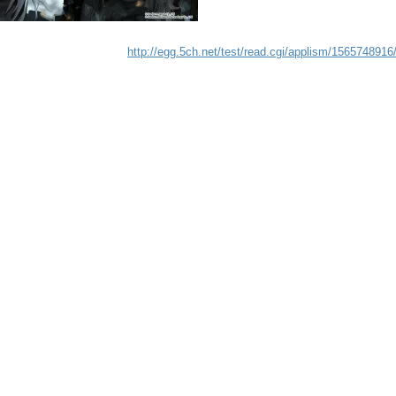
http://egg.5ch.net/test/read.cgi/applism/1565748916