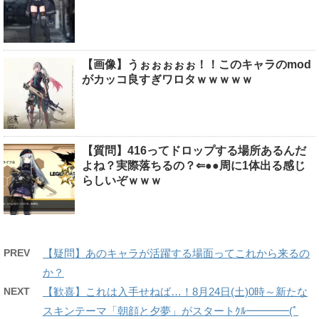
【画像】うぉぉぉぉぉ！！このキャラのmod
がカッコ良すぎワロタｗｗｗｗｗ
【質問】416ってドロップする場所あるんだ
よね？実際落ちるの？⇐●●周に1体出る感じ
らしいぞｗｗｗ
PREV
【疑問】あのキャラが活躍する場面ってこれから来るの
か？
NEXT
【歓喜】これは入手せねば…！8月24日(土)0時～新たな
スキンテーマ「朝顔と夕夢」がスタートｸﾙ━━━━(ﾟ