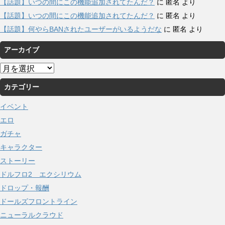
【話題】いつの間にこの機能追加されてたんだ？
に
匿名
より
【話題】いつの間にこの機能追加されてたんだ？
に
匿名
より
【話題】何やらBANされたユーザーがいるようだな
に
匿名
より
アーカイブ
ア
ー
カテゴリー
カ
イ
イベント
ブ
エロ
ガチャ
キャラクター
ストーリー
ドルフロ2 エクシリウム
ドロップ・報酬
ドールズフロントライン
ニューラルクラウド