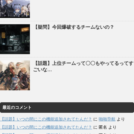
【疑問】今回爆破するチームないの？
【話題】上位チームって〇〇もやってるってす
ごいな…
最近のコメント
【話題】いつの間にこの機能追加されてたんだ？
に
啪啪导航
より
【話題】いつの間にこの機能追加されてたんだ？
に
匿名
より