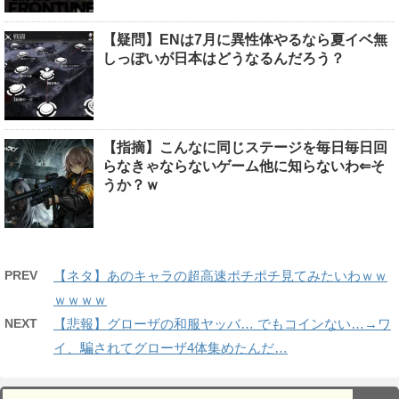
【疑問】ENは7月に異性体やるなら夏イベ無
しっぽいが日本はどうなるんだろう？
【指摘】こんなに同じステージを毎日毎日回
らなきゃならないゲーム他に知らないわ⇐そ
うか？ｗ
PREV
【ネタ】あのキャラの超高速ポチポチ見てみたいわｗｗ
ｗｗｗｗ
NEXT
【悲報】グローザの和服ヤッバ… でもコインない…→ワ
イ、騙されてグローザ4体集めたんだ…