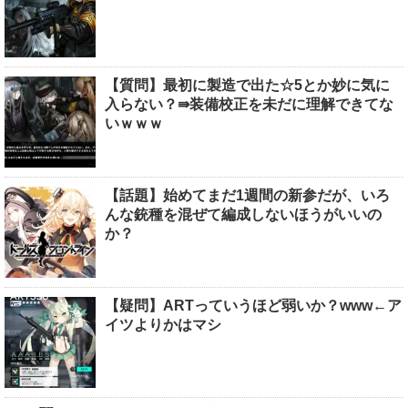
【質問】最初に製造で出た☆5とか妙に気に
入らない？⇛装備校正を未だに理解できてな
いｗｗｗ
【話題】始めてまだ1週間の新参だが、いろ
んな銃種を混ぜて編成しないほうがいいの
か？
【疑問】ARTっていうほど弱いか？www←ア
イツよりかはマシ