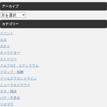
アーカイブ
ア
ー
カテゴリー
カ
イ
イベント
ブ
エロ
ガチャ
キャラクター
ストーリー
ドルフロ2 エクシリウム
ドロップ・報酬
ドールズフロントライン
ニューラルクラウド
ネタ・雑談
バグ・不具合
リセマラ