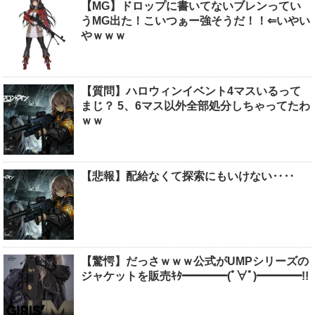
【MG】ドロップに書いてないブレンってい
うMG出た！こいつぁー強そうだ！！⇐いやい
やｗｗｗ
【質問】ハロウィンイベント4マスいるって
まじ？ 5、6マス以外全部処分しちゃってたわ
ｗｗ
【悲報】配給なくて探索にもいけない‥‥
【驚愕】だっさｗｗｗ公式がUMPシリーズの
ジャケットを販売ｷﾀ━━━━(ﾟ∀ﾟ)━━━━!!