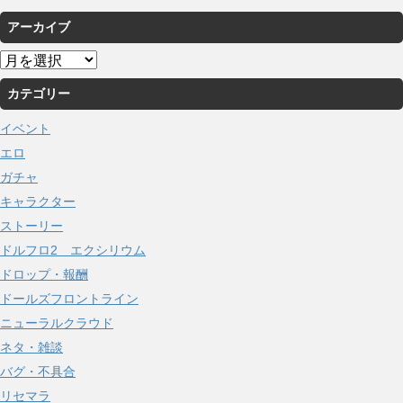
アーカイブ
ア
ー
カテゴリー
カ
イ
イベント
ブ
エロ
ガチャ
キャラクター
ストーリー
ドルフロ2 エクシリウム
ドロップ・報酬
ドールズフロントライン
ニューラルクラウド
ネタ・雑談
バグ・不具合
リセマラ