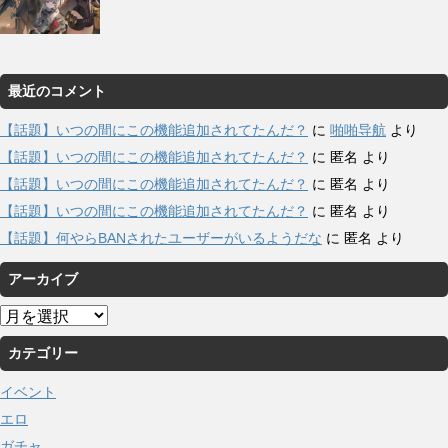
最近のコメント
【話題】いつの間にこの機能追加されてたんだ？
に
啪啪导航
より
【話題】いつの間にこの機能追加されてたんだ？
に
匿名
より
【話題】いつの間にこの機能追加されてたんだ？
に
匿名
より
【話題】いつの間にこの機能追加されてたんだ？
に
匿名
より
【話題】何やらBANされたユーザーがいるようだな
に
匿名
より
アーカイブ
ア
ー
カテゴリー
カ
イ
イベント
ブ
エロ
ガチャ