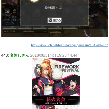
http://krsw.5ch.net/test/read.cgi/gamesm/1535706961/
443:
名無しさん
2018/08/31(金) 19:23:44.44