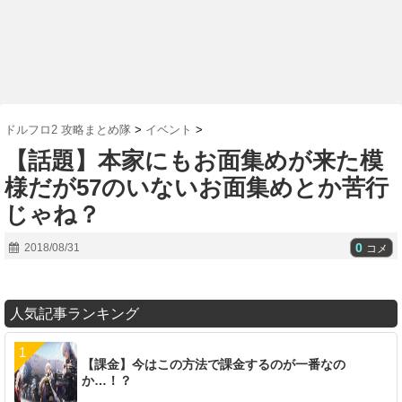
ドルフロ2 攻略まとめ隊
>
イベント
>
【話題】本家にもお面集めが来た模
様だが57のいないお面集めとか苦行
じゃね？
0
2018/08/31
コメ
人気記事ランキング
【課金】今はこの方法で課金するのが一番なの
か…！？