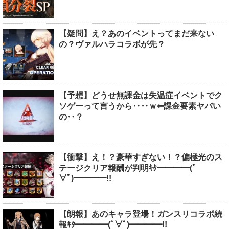
【疑問】え？あのイベントってまだ来ない
の？ヴァルハラコラボが先？
【予想】どうせ無課金は失温症イベントでク
ソゲーって言うから‥‥ｗ⇐課金要素ヤバい
の‥？
【衝撃】え！？豪華すぎない！？偏極光のス
テージクリア報酬が判明ｷﾀ━━━━(ﾟ
∀ﾟ)━━━━!!
【朗報】あのキャラ登場！ガンスリコラボ続
報ｷﾀ━━━━(ﾟ∀ﾟ)━━━━!!