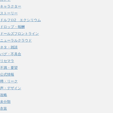
キャラクター
ストーリー
ドルフロ2 エクシリウム
ドロップ・報酬
ドールズフロントライン
ニューラルクラウド
ネタ・雑談
バグ・不具合
リセマラ
不満・要望
公式情報
噂・リーク
声・デザイン
攻略
未分類
衣装