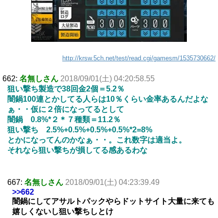
http://krsw.5ch.net/test/read.cgi/gamesm/1535730662/
662:
名無しさん
2018/09/01(土) 04:20:58.55
狙い撃ち製造で38回金2個＝5.2％
闇鍋100連とかしてる人らは10％くらい金率あるんだよな
ぁ・・仮に２倍になってるとして
闇鍋 0.8%*２＊７種類＝11.2％
狙い撃ち 2.5%+0.5%+0.5%+0.5%*2=8%
とかになってんのかなぁ・・。これ数字は適当よ。
それなら狙い撃ちが損してる感あるわな
667:
名無しさん
2018/09/01(土) 04:23:39.49
>>662
闇鍋にしてアサルトパックやらドットサイト大量に来ても
嬉しくないし狙い撃ちしとけ