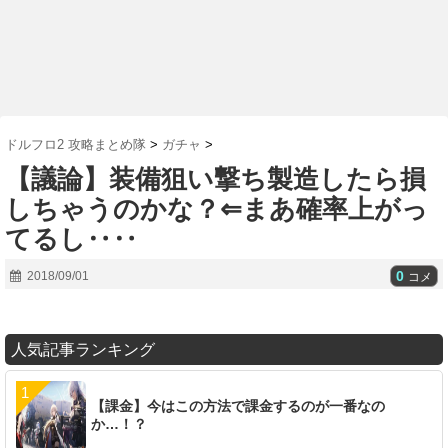
ドルフロ2 攻略まとめ隊
>
ガチャ
>
【議論】装備狙い撃ち製造したら損
しちゃうのかな？⇐まあ確率上がっ
てるし‥‥
0
2018/09/01
コメ
人気記事ランキング
【課金】今はこの方法で課金するのが一番なの
か…！？