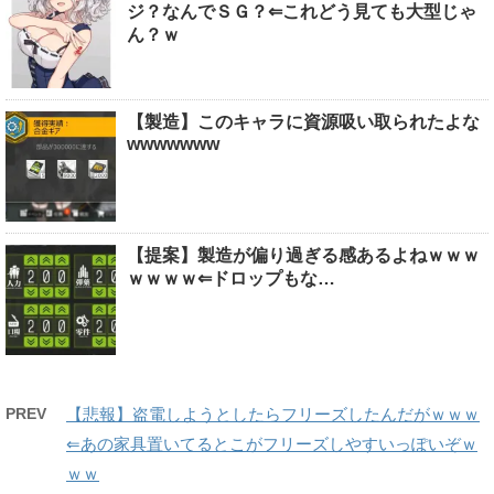
ジ？なんでＳＧ？⇐これどう見ても大型じゃ
ん？ｗ
【製造】このキャラに資源吸い取られたよな
wwwwwww
【提案】製造が偏り過ぎる感あるよねｗｗｗ
ｗｗｗｗ⇐ドロップもな…
PREV
【悲報】盗電しようとしたらフリーズしたんだがｗｗｗ
⇐あの家具置いてるとこがフリーズしやすいっぽいぞｗ
ｗｗ