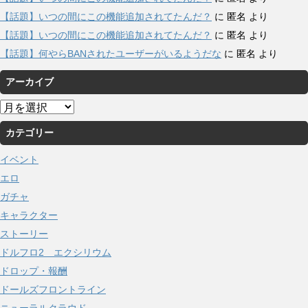
【話題】いつの間にこの機能追加されてたんだ？
に
匿名
より
【話題】いつの間にこの機能追加されてたんだ？
に
匿名
より
【話題】何やらBANされたユーザーがいるようだな
に
匿名
より
アーカイブ
ア
ー
カテゴリー
カ
イ
イベント
ブ
エロ
ガチャ
キャラクター
ストーリー
ドルフロ2 エクシリウム
ドロップ・報酬
ドールズフロントライン
ニューラルクラウド