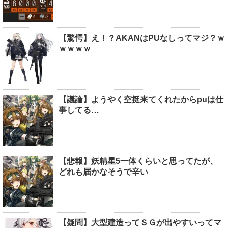
【驚愕】え！？AKANはPUなしってマジ？ｗ
ｗｗｗｗ
【議論】ようやく空挺来てくれたからpuは仕
事してる…
【悲報】妖精星5一体くらいと思ってたが、
どれも届かなそうで辛い
【疑問】大型建造ってＳＧが出やすいってマ