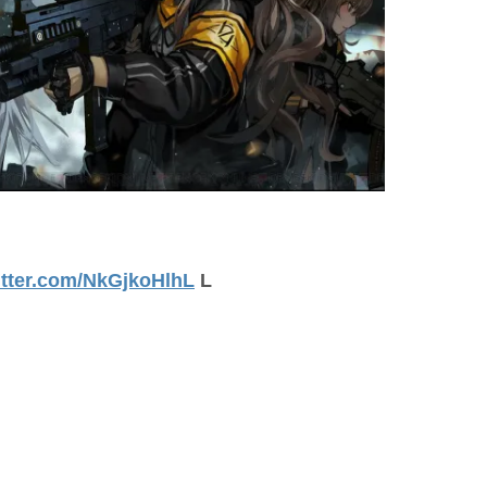
itter.com/NkGjkoHlhL
L