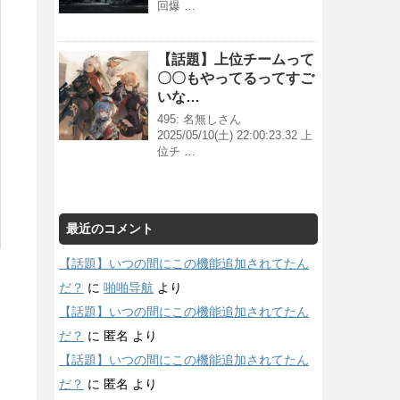
回爆 …
【話題】上位チームって
〇〇もやってるってすご
いな…
495: 名無しさん
2025/05/10(土) 22:00:23.32 上
位チ …
最近のコメント
【話題】いつの間にこの機能追加されてたん
だ？
に
啪啪导航
より
【話題】いつの間にこの機能追加されてたん
だ？
に
匿名
より
【話題】いつの間にこの機能追加されてたん
だ？
に
匿名
より