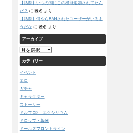
【話題】いつの間にこの機能追加されてたん
だ？
に
匿名
より
【話題】何やらBANされたユーザーがいるよ
うだな
に
匿名
より
アーカイブ
ア
ー
カテゴリー
カ
イ
イベント
ブ
エロ
ガチャ
キャラクター
ストーリー
ドルフロ2 エクシリウム
ドロップ・報酬
ドールズフロントライン