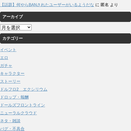
【話題】何やらBANされたユーザーがいるようだな
に
匿名
より
アーカイブ
ア
ー
カテゴリー
カ
イ
イベント
ブ
エロ
ガチャ
キャラクター
ストーリー
ドルフロ2 エクシリウム
ドロップ・報酬
ドールズフロントライン
ニューラルクラウド
ネタ・雑談
バグ・不具合