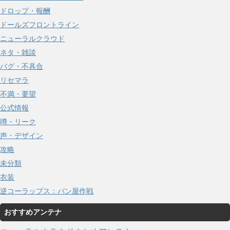
ドロップ・報酬
ドールズフロントライン
ニューラルクラウド
ネタ・雑談
バグ・不具合
リセマラ
不満・要望
公式情報
噂・リーク
声・デザイン
攻略
未分類
衣装
逆コーラップス：パン屋作戦
おすすめアンテナ