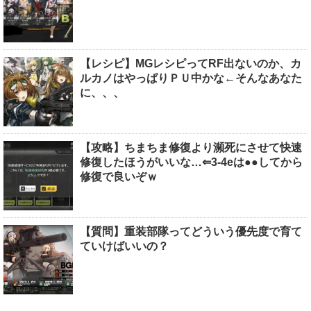
【レシピ】MGレシピってRF出ないのか、カ
ルカノはやっぱりＰＵ中かな←そんなあなた
に、、、
【攻略】ちまちま修復より瀕死にさせて快速
修復したほうがいいな…⇐3-4eは●●してから
修復で良いぞｗ
【質問】重装部隊ってどういう優先度で育て
ていけばいいの？