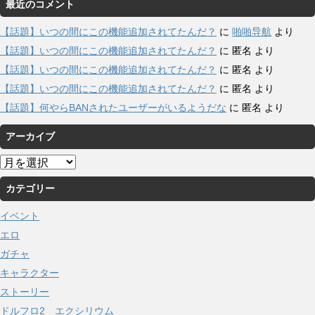
最近のコメント
【話題】いつの間にこの機能追加されてたんだ？
に
啪啪导航
より
【話題】いつの間にこの機能追加されてたんだ？
に
匿名
より
【話題】いつの間にこの機能追加されてたんだ？
に
匿名
より
【話題】いつの間にこの機能追加されてたんだ？
に
匿名
より
【話題】何やらBANされたユーザーがいるようだな
に
匿名
より
アーカイブ
ア
ー
カテゴリー
カ
イ
イベント
ブ
エロ
ガチャ
キャラクター
ストーリー
ドルフロ2 エクシリウム