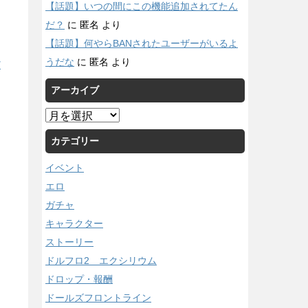
【話題】いつの間にこの機能追加されてたん
だ？
に
匿名
より
【話題】何やらBANされたユーザーがいるよ
うだな
に
匿名
より
/
アーカイブ
ア
ー
カテゴリー
カ
イ
イベント
ブ
エロ
ガチャ
キャラクター
ストーリー
ドルフロ2 エクシリウム
ドロップ・報酬
ドールズフロントライン