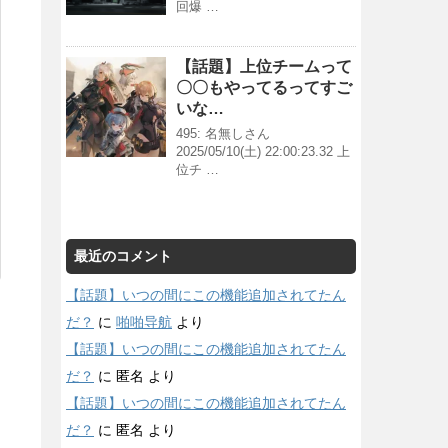
回爆 …
【話題】上位チームって
〇〇もやってるってすご
いな…
495: 名無しさん
2025/05/10(土) 22:00:23.32 上
位チ …
最近のコメント
【話題】いつの間にこの機能追加されてたん
だ？
に
啪啪导航
より
【話題】いつの間にこの機能追加されてたん
だ？
に
匿名
より
【話題】いつの間にこの機能追加されてたん
だ？
に
匿名
より