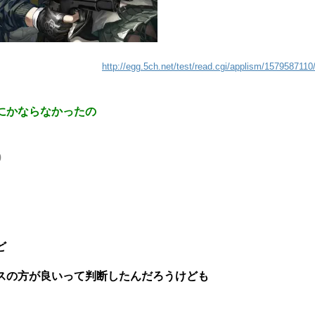
http://egg.5ch.net/test/read.cgi/applism/1579587110
にかならなかったの
0
ど
スの方が良いって判断したんだろうけども