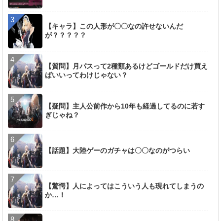
【キャラ】この人形が〇〇なの許せないんだ
が？？？？？
【質問】月パスって2種類あるけどゴールドだけ買え
ばいいってわけじゃない？
【疑問】主人公前作から10年も経過してるのに若す
ぎじゃね？
【話題】大陸ゲーのガチャは〇〇なのがつらい
【驚愕】人によってはこういう人も現れてしまうの
か…！