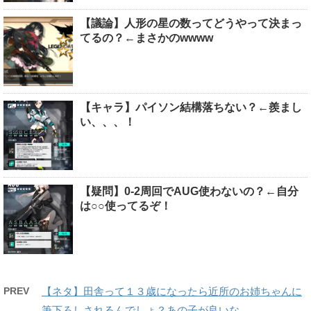
【議論】人形の星の数ってどうやって決まっ
てるの？←まさかのwwww
【キャラ】パイソン結構落ちない？←羨まし
い、、、！
【疑問】0-2周回でAUG使わないの？←自分
は○○使ってるぞ！
PREV
【ネタ】田舎って１３歳になったら近所のお姉ちゃんに
筆下ろしされるんでしょ？あの子が良いな…