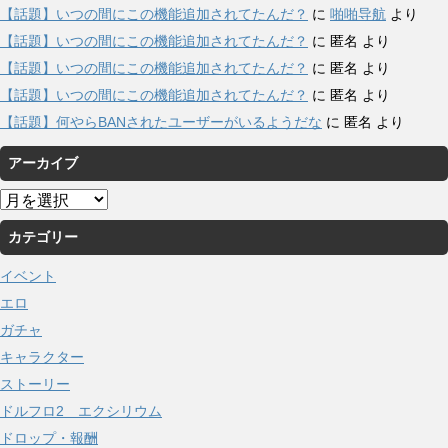
【話題】いつの間にこの機能追加されてたんだ？
に
啪啪导航
より
【話題】いつの間にこの機能追加されてたんだ？
に
匿名
より
【話題】いつの間にこの機能追加されてたんだ？
に
匿名
より
【話題】いつの間にこの機能追加されてたんだ？
に
匿名
より
【話題】何やらBANされたユーザーがいるようだな
に
匿名
より
アーカイブ
ア
ー
カテゴリー
カ
イ
イベント
ブ
エロ
ガチャ
キャラクター
ストーリー
ドルフロ2 エクシリウム
ドロップ・報酬