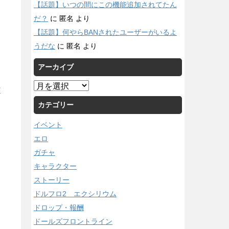
【話題】いつの間にこの機能追加されてたん
だ？
に
匿名
より
【話題】何やらBANされたユーザーがいるよ
うだな
に
匿名
より
アーカイブ
ア
/
ー
カテゴリー
カ
イ
イベント
ブ
エロ
ガチャ
キャラクター
ストーリー
ドルフロ2 エクシリウム
ドロップ・報酬
ドールズフロントライン