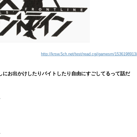
http://krsw.5ch.net/test/read.cgi/gamesm/1536198913
しにお出かけしたりバイトしたり自由にすごしてるって話だ
7
7