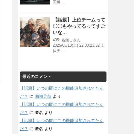
回爆 …
【話題】上位チームって
〇〇もやってるってすご
いな…
495: 名無しさん
2025/05/10(土) 22:00:23.32 上
位チ …
最近のコメント
【話題】いつの間にこの機能追加されてたん
だ？
に
啪啪导航
より
【話題】いつの間にこの機能追加されてたん
だ？
に
匿名
より
【話題】いつの間にこの機能追加されてたん
だ？
に
匿名
より