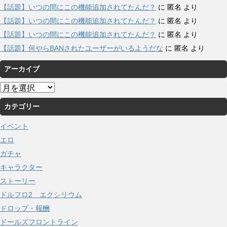
【話題】いつの間にこの機能追加されてたんだ？
に
匿名
より
【話題】いつの間にこの機能追加されてたんだ？
に
匿名
より
【話題】いつの間にこの機能追加されてたんだ？
に
匿名
より
【話題】何やらBANされたユーザーがいるようだな
に
匿名
より
アーカイブ
ア
ー
カテゴリー
カ
イ
イベント
ブ
エロ
ガチャ
キャラクター
ストーリー
ドルフロ2 エクシリウム
ドロップ・報酬
ドールズフロントライン