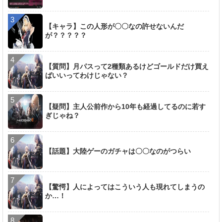
【キャラ】この人形が〇〇なの許せないんだ
が？？？？？
【質問】月パスって2種類あるけどゴールドだけ買え
ばいいってわけじゃない？
【疑問】主人公前作から10年も経過してるのに若す
ぎじゃね？
【話題】大陸ゲーのガチャは〇〇なのがつらい
【驚愕】人によってはこういう人も現れてしまうの
か…！