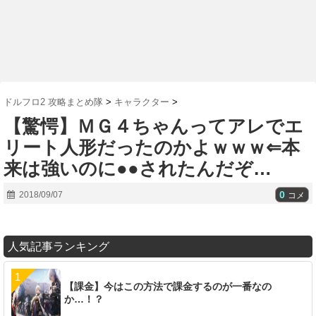
ドルフロ2 攻略まとめ隊
>
キャラクター
>
【驚愕】ＭＧ４ちゃんってアレでエ
リート人形だったのかよｗｗｗ⇐本
来は強いのに●●されたんだぞ…
0
2018/09/07
コメ
人気記事ランキング
【課金】今はこの方法で課金するのが一番なの
か…！？