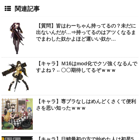
関連記事
【質問】皆はわーちゃん持ってるの？未だに
出ないんだが…⇒持ってるのはアツくなるま
でまわした奴かよほど運いい奴か…
【キャラ】Ｍ16はmod化でクソ強くなるんで
すよね？←〇〇期待してるぞｗｗｗ
【キャラ】専ブラなしはめんどくさくて便利
さを思い知ったｗｗｗ
【キャラ】日鯖最初の方で始めた人は初星5