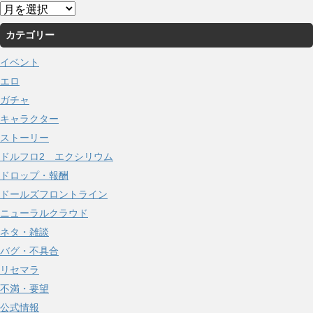
ア
ー
カテゴリー
カ
イ
イベント
ブ
エロ
ガチャ
キャラクター
ストーリー
ドルフロ2 エクシリウム
ドロップ・報酬
ドールズフロントライン
ニューラルクラウド
ネタ・雑談
バグ・不具合
リセマラ
不満・要望
公式情報