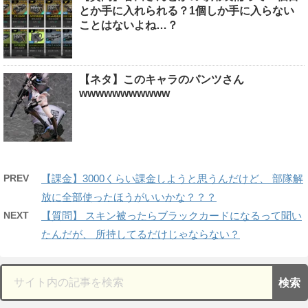
とか手に入れられる？1個しか手に入らない
ことはないよね…？
【ネタ】このキャラのパンツさん
wwwwwwwwwww
PREV
【課金】3000くらい課金しようと思うんだけど、 部隊解
放に全部使ったほうがいいかな？？？
NEXT
【質問】 スキン被ったらブラックカードになるって聞い
たんだが、 所持してるだけじゃならない？