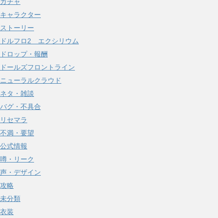
ガチャ
キャラクター
ストーリー
ドルフロ2 エクシリウム
ドロップ・報酬
ドールズフロントライン
ニューラルクラウド
ネタ・雑談
バグ・不具合
リセマラ
不満・要望
公式情報
噂・リーク
声・デザイン
攻略
未分類
衣装