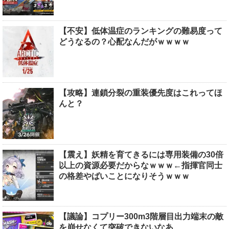
【不安】低体温症のランキングの難易度って
どうなるの？心配なんだがｗｗｗｗ
【攻略】連鎖分裂の重装優先度はこれってほ
んと？
【震え】妖精を育てきるには専用装備の30倍
以上の資源必要だからなｗｗｗ←指揮官同士
の格差やばいことになりそうｗｗｗ
【議論】コプリー300m3階層目出力端末の敵
を崩せなくて突破できないなあ