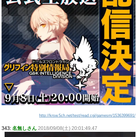
http://krsw.5ch.net/test/read.cgi/gamesm/1536399691/
343:
名無しさん
2018/09/08(土) 20:01:49.47