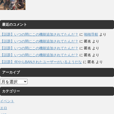
最近のコメント
【話題】いつの間にこの機能追加されてたんだ？
に
啪啪导航
より
【話題】いつの間にこの機能追加されてたんだ？
に
匿名
より
【話題】いつの間にこの機能追加されてたんだ？
に
匿名
より
【話題】いつの間にこの機能追加されてたんだ？
に
匿名
より
【話題】何やらBANされたユーザーがいるようだな
に
匿名
より
アーカイブ
ア
ー
カテゴリー
カ
イ
イベント
ブ
エロ