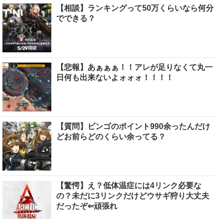
【相談】ランキングって50万くらいなら何分
でできる？
【悲報】あぁぁぁ！！アレが足りなくて丸一
日何も出来ないよォォォ！！！！
【質問】ビンゴのポイント990余ったんだけ
どお前らどのくらい余ってる？
【驚愕】え？低体温症には4リンク必要な
の？未だに3リンクだけどウサギ狩り大丈夫
だったぞ⇐頑張れ