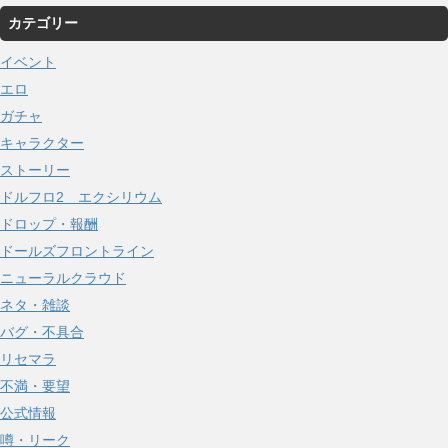
ー
カテゴリー
カ
イ
イベント
ブ
エロ
ガチャ
キャラクター
ストーリー
ドルフロ2 エクシリウム
ドロップ・報酬
ドールズフロントライン
ニューラルクラウド
ネタ・雑談
バグ・不具合
リセマラ
不満・要望
公式情報
噂・リーク