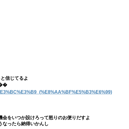
ると信じてるよ
��
%E3%BD%E3%BC%E3%B9_(%E8%AA%BF%E5%B3%E6%99)
機会をいつか設けろって怒りのお便りだすよ
うなったら納得いかんし