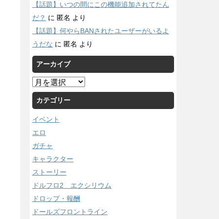
【話題】いつの間にこの機能追加されてたん
だ？
に
匿名
より
【話題】何やらBANされたユーザーがいるよ
うだな
に
匿名
より
アーカイブ
ア
ー
カテゴリー
カ
イ
イベント
ブ
エロ
ガチャ
キャラクター
ストーリー
ドルフロ2 エクシリウム
ドロップ・報酬
ドールズフロントライン