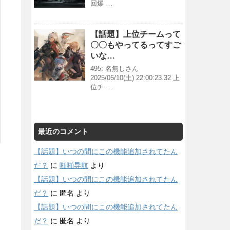
回爆 …
【話題】上位チームって
〇〇もやってるってすご
いな…
495: 名無しさん
2025/05/10(土) 22:00:23.32 上
位チ …
最近のコメント
【話題】いつの間にこの機能追加されてたん
だ？
に
啪啪导航
より
【話題】いつの間にこの機能追加されてたん
だ？
に
匿名
より
【話題】いつの間にこの機能追加されてたん
だ？
に
匿名
より