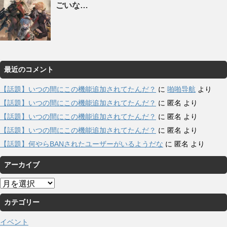
ごいな…
最近のコメント
【話題】いつの間にこの機能追加されてたんだ？
に
啪啪导航
より
【話題】いつの間にこの機能追加されてたんだ？
に
匿名
より
【話題】いつの間にこの機能追加されてたんだ？
に
匿名
より
【話題】いつの間にこの機能追加されてたんだ？
に
匿名
より
【話題】何やらBANされたユーザーがいるようだな
に
匿名
より
アーカイブ
ア
ー
カテゴリー
カ
イ
イベント
ブ