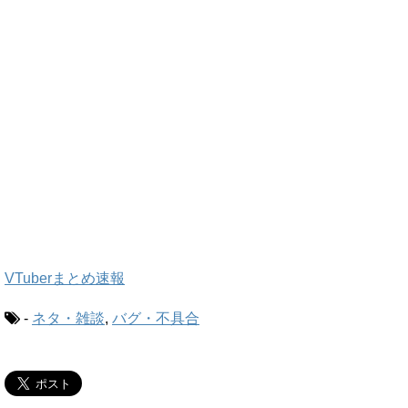
VTuberまとめ速報
-
ネタ・雑談
,
バグ・不具合