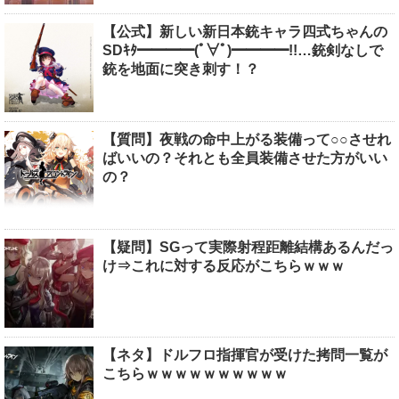
【公式】新しい新日本銃キャラ四式ちゃんの
SDｷﾀ━━━━(ﾟ∀ﾟ)━━━━!!…銃剣なしで
銃を地面に突き刺す！？
【質問】夜戦の命中上がる装備って○○させれ
ばいいの？それとも全員装備させた方がいい
の？
【疑問】SGって実際射程距離結構あるんだっ
け⇒これに対する反応がこちらｗｗｗ
【ネタ】ドルフロ指揮官が受けた拷問一覧が
こちらｗｗｗｗｗｗｗｗｗｗ