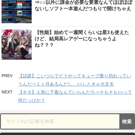
⇒○○以外に課金が必要な要素なんてほぼほぼ
ないしソフト一本遊んだつもりで開けちゃえ
【性能】始めて一週間くらいは星3も使えた
けど、結局高レアゲーになっちゃうよ
ね？？？
PREV
【話題】こいつらでどうやってキューブ乗り切れってい
うんだ⇒１ヶ月あるんだし、○○しときゃ大丈夫
NEXT
【ネタ】人形に下着なんていらんだろ⇒そもそも○○って
何だっけか？