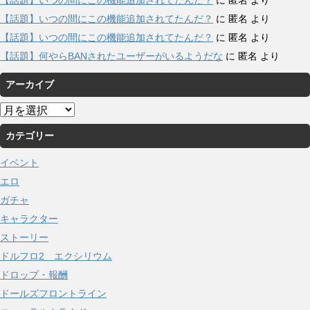
【話題】いつの間にこの機能追加されてたんだ？
に
匿名
より
【話題】いつの間にこの機能追加されてたんだ？
に
匿名
より
【話題】何やらBANされたユーザーがいるようだな
に
匿名
より
アーカイブ
ア
ー
カテゴリー
カ
イ
イベント
ブ
エロ
ガチャ
キャラクター
ストーリー
ドルフロ2 エクシリウム
ドロップ・報酬
ドールズフロントライン