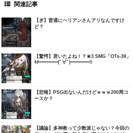
関連記事
【ぎ】普通にヘリアンさんアリなんですけ
ど？
【驚愕】君いたよね！？★3 SMG「OTs-39」
ｷﾀ━━━━(ﾟ∀ﾟ)━━━━!!
【悲報】PSG出ないんだけどｗｗｗ200周コ
ースか？
【議論】多神教って少数派じゃない？今回の