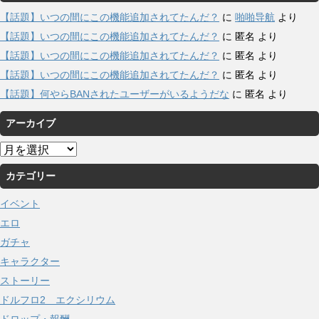
【話題】いつの間にこの機能追加されてたんだ？
に
啪啪导航
より
【話題】いつの間にこの機能追加されてたんだ？
に
匿名
より
【話題】いつの間にこの機能追加されてたんだ？
に
匿名
より
【話題】いつの間にこの機能追加されてたんだ？
に
匿名
より
【話題】何やらBANされたユーザーがいるようだな
に
匿名
より
アーカイブ
ア
ー
カテゴリー
カ
イ
イベント
ブ
エロ
ガチャ
キャラクター
ストーリー
ドルフロ2 エクシリウム