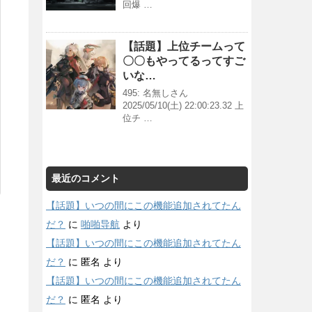
回爆 …
【話題】上位チームって
〇〇もやってるってすご
いな…
495: 名無しさん
2025/05/10(土) 22:00:23.32 上
位チ …
最近のコメント
【話題】いつの間にこの機能追加されてたん
だ？
に
啪啪导航
より
【話題】いつの間にこの機能追加されてたん
だ？
に
匿名
より
【話題】いつの間にこの機能追加されてたん
だ？
に
匿名
より