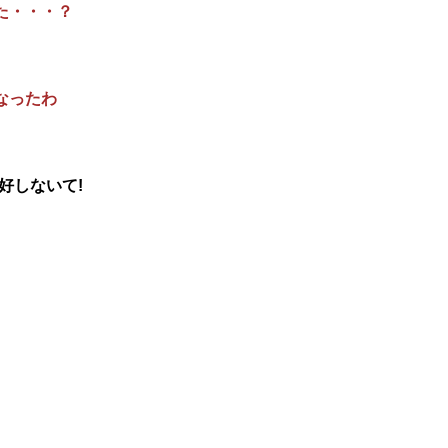
た・・・？
なったわ
好しないて!