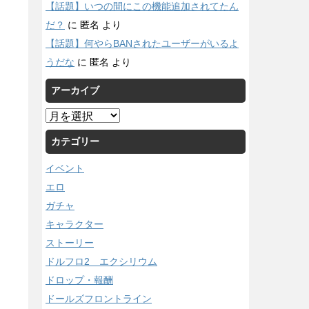
【話題】いつの間にこの機能追加されてたん
だ？
に
匿名
より
【話題】何やらBANされたユーザーがいるよ
うだな
に
匿名
より
アーカイブ
ア
ー
カテゴリー
カ
イ
イベント
ブ
エロ
ガチャ
キャラクター
ストーリー
ドルフロ2 エクシリウム
ドロップ・報酬
ドールズフロントライン