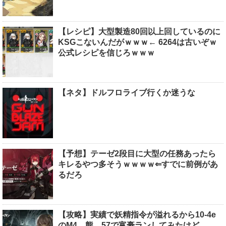
【レシピ】大型製造80回以上回しているのに
KSGこないんだがｗｗｗ← 6264は古いぞｗ
公式レシピを信じろｗｗｗ
【ネタ】ドルフロライブ行くか迷うな
【予想】テーゼ2段目に大型の任務あったら
キレるやつ多そうｗｗｗｗ⇐すでに前例があ
るだろ
【攻略】実績で妖精指令が溢れるから10-4e
のM4、熊、57で富豪ランしてみたけど…