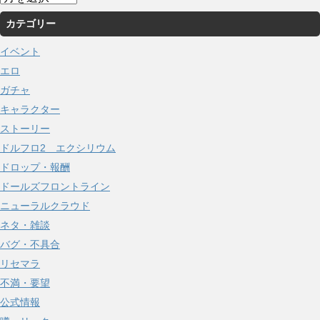
ー
カテゴリー
カ
イ
イベント
ブ
エロ
ガチャ
キャラクター
ストーリー
ドルフロ2 エクシリウム
ドロップ・報酬
ドールズフロントライン
ニューラルクラウド
ネタ・雑談
バグ・不具合
リセマラ
不満・要望
公式情報