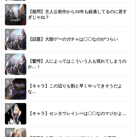
【疑問】主人公前作から10年も経過してるのに若す
ぎじゃね？
【話題】大陸ゲーのガチャは〇〇なのがつらい
【驚愕】人によってはこういう人も現れてしまうの
か…！
【キャラ】この辺りも割と早くやってきそうだよ
な…
【キャラ】センタウレイシーは〇〇なのマジかよ…