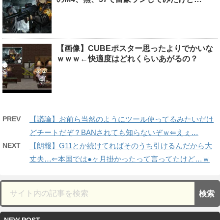
【画像】CUBEポスター思ったよりでかいな
ｗｗｗ←快適度はどれくらいあがるの？
PREV
【議論】お前ら当然のようにツール使ってるみたいだけ
どチートだぞ？BANされても知らないぞｗ⇐えぇ…
NEXT
【朗報】G11とか続けてればそのうち引けるんだから大
丈夫…⇐本国では●ヶ月掛かったって言ってたけど…ｗ