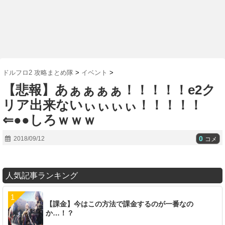
ドルフロ2 攻略まとめ隊
>
イベント
>
【悲報】あぁぁぁぁ！！！！！e2ク
リア出来ないぃぃぃぃ！！！！！
⇐●●しろｗｗｗ
0
2018/09/12
コメ
人気記事ランキング
【課金】今はこの方法で課金するのが一番なの
か…！？